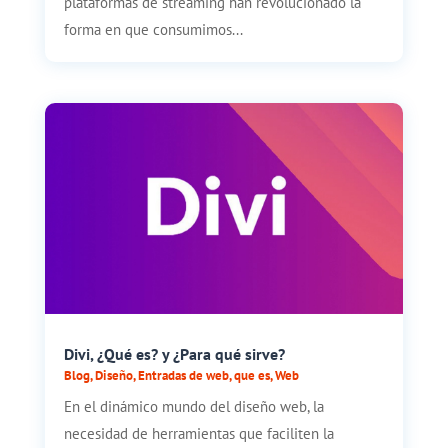
plataformas de streaming han revolucionado la
forma en que consumimos...
Divi, ¿Qué es? y ¿Para qué sirve?
Blog
,
Diseño
,
Entradas de web
,
que es
,
Web
En el dinámico mundo del diseño web, la
necesidad de herramientas que faciliten la