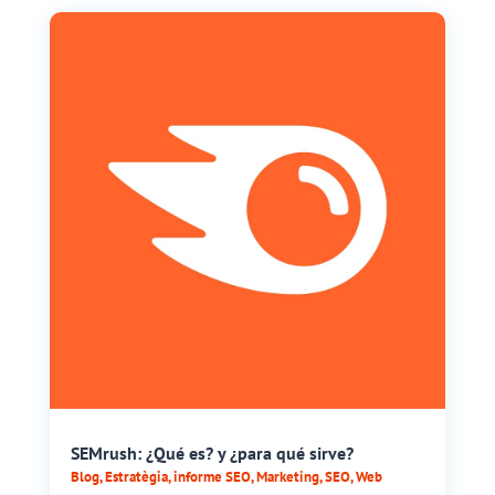
SEMrush: ¿Qué es? y ¿para qué sirve?
Blog
,
Estratègia
,
informe SEO
,
Marketing
,
SEO
,
Web