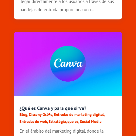
llegar directamente a los usuarios a través de sus
bandejas de entrada proporciona una...
¿Qué es Canva y para qué sirve?
Blog
,
Disseny Gràfic
,
Entradas de marketing digital
,
Entradas de web
,
Estratègia
,
que es
,
Social Media
En el ámbito del marketing digital, donde la