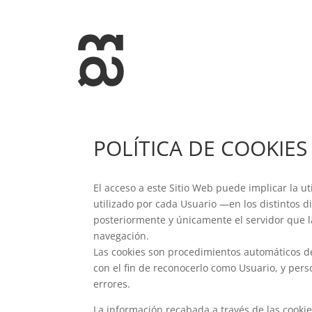
+34 93 274 14 19
info@miralldigital.com
POLÍTICA DE COOKIES
El acceso a este Sitio Web puede implicar la 
utilizado por cada Usuario —en los distintos 
posteriormente y únicamente el servidor que la
navegación.
Las cookies son procedimientos automáticos de 
con el fin de reconocerlo como Usuario, y pers
errores.
La información recabada a través de las cookies