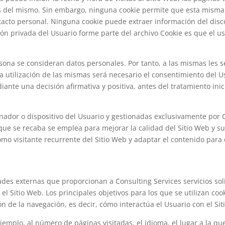
ués del mismo. Sin embargo, ninguna cookie permite que esta mism
tacto personal. Ninguna cookie puede extraer información del disc
ón privada del Usuario forme parte del archivo Cookie es que el u
sona se consideran datos personales. Por tanto, a las mismas les se
la utilización de las mismas será necesario el consentimiento del
iante una decisión afirmativa y positiva, antes del tratamiento in
nador o dispositivo del Usuario y gestionadas exclusivamente por C
que se recaba se emplea para mejorar la calidad del Sitio Web y s
mo visitante recurrente del Sitio Web y adaptar el contenido para 
ades externas que proporcionan a Consulting Services servicios sol
el Sitio Web. Los principales objetivos para los que se utilizan coo
ón de la navegación, es decir, cómo interactúa el Usuario con el Si
jemplo, al número de páginas visitadas, el idioma, el lugar a la qu