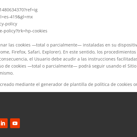
41480634370?ref=ig
?hl=es-419&gl=mx
cy-policy
e-policy?trk=hp-cookies
minar las cookies —total o parcialmente— instaladas en su disposit
ome, Firefox, Safari, Explorer). En este sentido, los procedimiento
 consecuencia, el Usuario debe acudir a las instrucciones facilitad
so de cookies —total o parcialmente— podrá seguir usando el Sitio 
 mismo.
creado mediante el generador de plantilla de política de cookies on