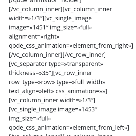
[/vc_column_inner][vc_column_inner
width=»1/3″][vc_single_image
image=»1451″ img_size=»full»
alignment=»right»
qode_css_animation=»element_from_right»]
[/vc_column_inner][/vc_row_inner]
[vc_separator type=»transparent»
thickness=»35″][vc_row_inner
row_type=»row» type=»full_width»
text_align=»left» css_animation=»»]
[vc_column_inner width=»1/3″]
[vc_single_image image=»1453″
img_size=»full»
qode_css_animation=»element_from_left»]