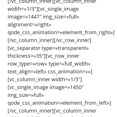
[/vc_column_inner][vc_column_inner
width=»1/3″][vc_single_image
image=»1447″ img_size=»full»
alignment=»right»
qode_css_animation=»element_from_right»]
[/vc_column_inner][/vc_row_inner]
[vc_separator type=»transparent»
thickness=»35″][vc_row_inner
row_type=»row» type=»full_width»
text_align=»left» css_animation=»»]
[vc_column_inner width=»1/3″]
[vc_single_image image=»1450″
img_size=»full»
qode_css_animation=»element_from_left»]
[/vc_column_inner][vc_column_inner