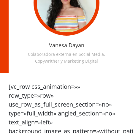
Vanesa Dayan
Colaboradora externa en Social Media,
Copywrither y Marketing Digital
[vc_row css_animation=»»
row_type=»row»
use_row_as_full_screen_section=»no»
type=»full_width» angled_section=»no»
text_align=»left»
background_image_as_pattern=»without_pat