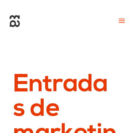
+34 93 274 14 19
info@miralldigital.com
Entrada
s de