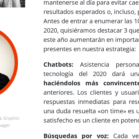
mantenerse al día para evitar caer
resultados esperados o, incluso, 
Antes de entrar a enumerar las 1
2020, quisiéramos destacar 3 qu
este año aumentarán en importan
presentes en nuestra estrategia:
Chatbots:
Asistencia perso
tecnología del 2020 dará un
haciéndolos más convincent
anteriores. Los clientes y usuar
respuestas inmediatas para res
una duda resuelta «on time» es u
& Graphic
satisfecho es un cliente en potenc
nager
Búsquedas por voz:
Cada ve