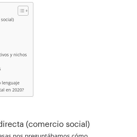
social)
ivos y nichos
s
o lenguaje
tal en 2020?
irecta (comercio social)
resas nos preguntábamos cómo