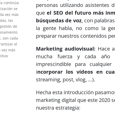
ía continúa
personas utilizando asistentes d
lización se
que
el SEO del futuro más inm
ada vez más
búsquedas de voz
, con palabra
das, las
 gestión de
la gente habla, no como la ge
ionamiento
preparar nuestros contenidos p
l, son cada
rantizar el
Marketing audiovisual:
Hace a
a vez más
mucha fuerza y cada año a
itivo
imprescindible para cualquier 
i
ncorporar los vídeos en cu
streaming, post, vlog, …).
Hecha esta introducción pasamos 
marketing digital que este 2020 s
nuestra estrategia: