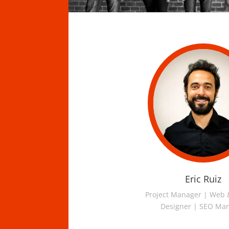
Eric Ruiz
Project Manager | Web 
Designer | SEO Ma