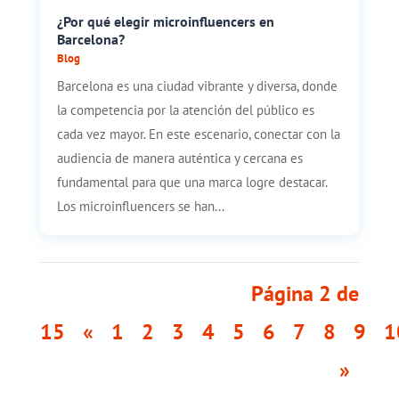
¿Por qué elegir microinfluencers en
Barcelona?
Blog
Barcelona es una ciudad vibrante y diversa, donde
la competencia por la atención del público es
cada vez mayor. En este escenario, conectar con la
audiencia de manera auténtica y cercana es
fundamental para que una marca logre destacar.
Los microinfluencers se han...
Página 2 de
15
«
1
2
3
4
5
6
7
8
9
1
»