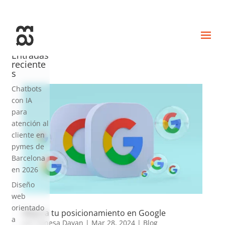
+34 93 274 14 19
info@miralldigital.com
Entradas
reciente
s
Chatbots
con IA
para
atención al
cliente en
pymes de
Barcelona
en 2026
Diseño
web
orientado
Mejora tu posicionamiento en Google
a
por
Vanesa Dayan
|
Mar 28, 2024
|
Blog