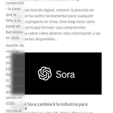
conversión
: la clave
En el vasto mundo digital, conocer la posición en
que le
Google se ha vuelto fundamental para cualquier
falta a tu
negocio o proyecto en línea. Este blog tiene como
pyme en
objetivo principal brindar una comprensión
Barcelona
profunda sobre cómo obtener esta información y las
en 2026
herramientas disponibles...
Gestión de
reseñas
online
para
pymes en
Barcelona:
la
reputación
que decide
ventas en
2026
Por qué Sora cambiará la industria para
siempre
SEO local