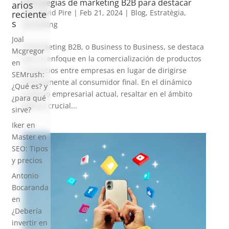
Estrategias de marketing B2B para destacar
arios
por
David Pire
|
Feb 21, 2024
|
Blog
,
Estratègia
,
reciente
s
Marketing
Joal
El Marketing B2B, o Business to Business, se destaca
Mcgregor
por su enfoque en la comercialización de productos
en
y servicios entre empresas en lugar de dirigirse
SEMrush:
directamente al consumidor final. En el dinámico
¿Qué es? y
entorno empresarial actual, resaltar en el ámbito
¿para qué
B2B es crucial...
sirve?
Iker
en
Master en
SEO: Tipos
y precios
Antonio
Bocaranda
en
¿Debería
invertir en