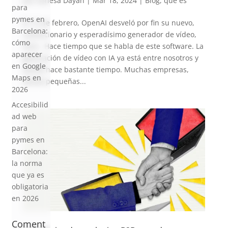
por
Vanesa Dayan
|
Mar 18, 2024
|
Blog
,
que es
para
pymes en
El 15 de febrero, OpenAI desveló por fin su nuevo,
Barcelona:
revolucionario y esperadísimo generador de vídeo,
cómo
Sora. Hace tiempo que se habla de este software. La
aparecer
generación de vídeo con IA ya está entre nosotros y
en Google
desde hace bastante tiempo. Muchas empresas,
Maps en
desde pequeñas...
2026
Accesibilid
ad web
para
pymes en
Barcelona:
la norma
que ya es
obligatoria
en 2026
Coment