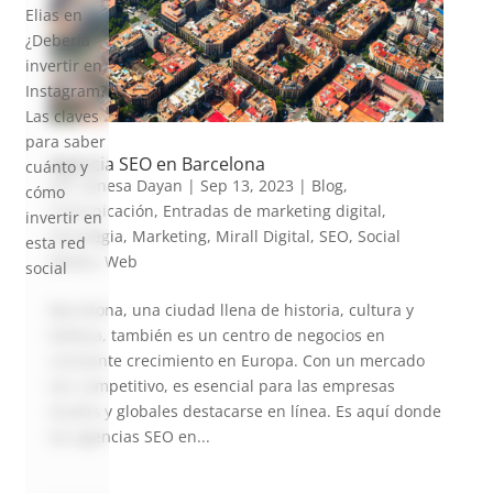
Elias
en
¿Debería
invertir en
Instagram?
Las claves
para saber
Agencia SEO en Barcelona
cuánto y
por
Vanesa Dayan
|
Sep 13, 2023
|
Blog
,
cómo
Comunicación
,
Entradas de marketing digital
,
invertir en
Estratègia
,
Marketing
,
Mirall Digital
,
SEO
,
Social
esta red
Media
,
Web
social
Barcelona, una ciudad llena de historia, cultura y
belleza, también es un centro de negocios en
constante crecimiento en Europa. Con un mercado
tan competitivo, es esencial para las empresas
locales y globales destacarse en línea. Es aquí donde
las agencias SEO en...