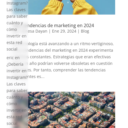
Instagram?
Las claves
para saber
cuánto y
Seis tendencias de marketing en 2024
cómo
por
Vanesa Dayan
|
Ene 29, 2024
|
Blog
invertir en
esta red
La tecnología está avanzando a un ritmo vertiginoso,
social
y las tendencias del marketing en 2024 experimenta
cambios constantes. Estrategias que eran efectivas
eric
en
hace un año podrían volverse obsoletas en cuestión
¿Debería
de meses. Por tanto, comprender las tendencias
invertir en
emergentes es...
Instagram?
Las claves
para saber
cuánto y
cómo
invertir en
esta red
social