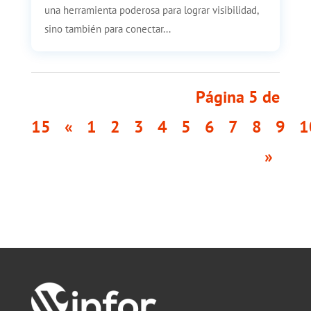
una herramienta poderosa para lograr visibilidad,
sino también para conectar...
Página 5 de
15
«
1
2
3
4
5
6
7
8
9
1
»