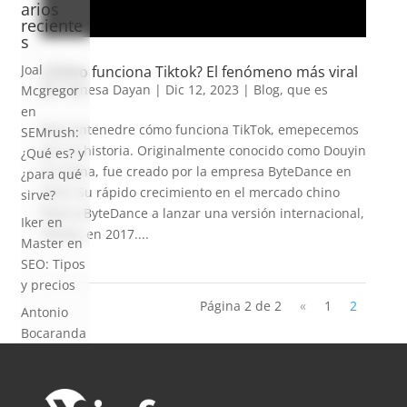
arios
reciente
s
Joal
¿Cómo funciona Tiktok? El fenómeno más viral
por
Vanesa Dayan
|
Dic 12, 2023
|
Blog
,
que es
Mcgregor
en
Para entenedre cómo funciona TikTok, emepecemos
SEMrush:
por su historia. Originalmente conocido como Douyin
¿Qué es? y
en China, fue creado por la empresa ByteDance en
¿para qué
2016. Su rápido crecimiento en el mercado chino
sirve?
llevó a ByteDance a lanzar una versión internacional,
Iker
en
TikTok, en 2017....
Master en
SEO: Tipos
y precios
Página 2 de 2
«
1
2
Antonio
Bocaranda
en
¿Debería
invertir en