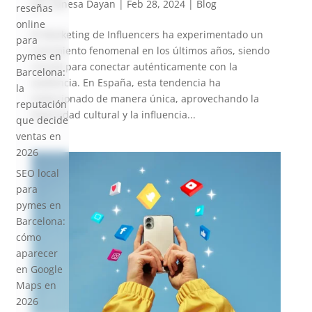
por
Vanesa Dayan
|
Feb 28, 2024
|
Blog
reseñas
online
El Marketing de Influencers ha experimentado un
para
crecimiento fenomenal en los últimos años, siendo
pymes en
crucial para conectar auténticamente con la
Barcelona:
audiencia. En España, esta tendencia ha
la
evolucionado de manera única, aprovechando la
reputación
diversidad cultural y la influencia...
que decide
ventas en
2026
SEO local
para
pymes en
Barcelona:
cómo
aparecer
en Google
Maps en
2026