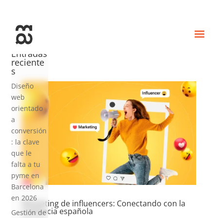
+34 93 274 14 19
info@miralldigital.com
Entradas
reciente
s
Diseño
web
orientado
a
conversión
: la clave
que le
falta a tu
pyme en
Barcelona
en 2026
Marketing de influencers: Conectando con la
audiencia española
Gestión de