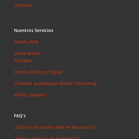
Elias
en
Contacto
¿Debería
invertir en
Instagram?
Nuestros Servicios
Las claves
para saber
Diseño Web
cuánto y
Social Media
cómo
Manager
invertir en
esta red
Diseño Gráfico y Digital
social
Creación Audiovisual
Winfor Consulting
Winfor Systems
FAQ´s
¿Sólo haceis diseño web en Barcelona?
¿Haceis diseño web en Madrid?