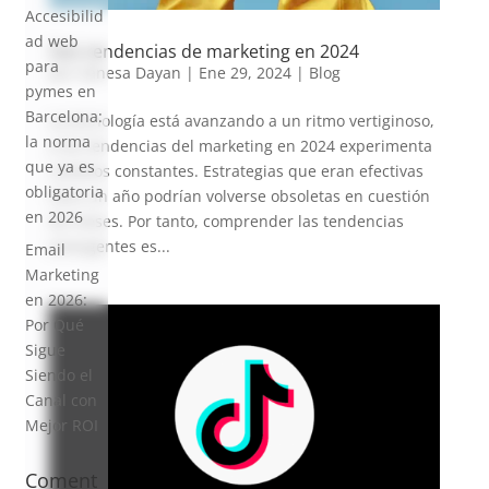
Accesibilid
ad web
Seis tendencias de marketing en 2024
para
por
Vanesa Dayan
|
Ene 29, 2024
|
Blog
pymes en
Barcelona:
La tecnología está avanzando a un ritmo vertiginoso,
la norma
y las tendencias del marketing en 2024 experimenta
que ya es
cambios constantes. Estrategias que eran efectivas
obligatoria
hace un año podrían volverse obsoletas en cuestión
en 2026
de meses. Por tanto, comprender las tendencias
emergentes es...
Email
Marketing
en 2026:
Por Qué
Sigue
Siendo el
Canal con
Mejor ROI
Coment