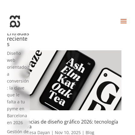
+34 93 274 14 19
info@miralldigital.com
Entradas
reciente
s
Diseño
web
orientado
a
conversión
: la clave
que le
falta a tu
pyme en
Barcelona
Tendencias de diseño gráfico 2026: tecnología
en 2026
creativa
Gestión de
por
Vanesa Dayan
|
Nov 10, 2025
|
Blog