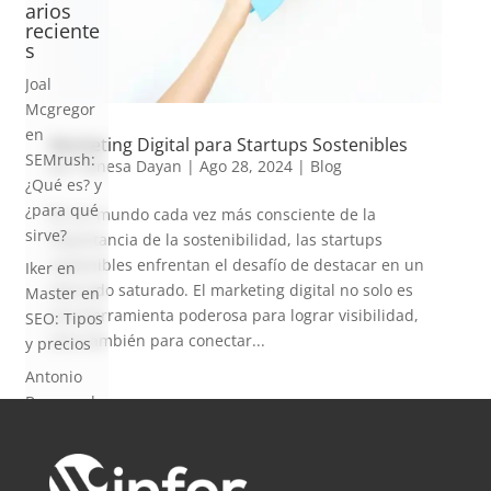
arios
reciente
s
Joal
Mcgregor
en
Marketing Digital para Startups Sostenibles
SEMrush:
por
Vanesa Dayan
|
Ago 28, 2024
|
Blog
¿Qué es? y
¿para qué
En un mundo cada vez más consciente de la
sirve?
importancia de la sostenibilidad, las startups
sostenibles enfrentan el desafío de destacar en un
Iker
en
mercado saturado. El marketing digital no solo es
Master en
una herramienta poderosa para lograr visibilidad,
SEO: Tipos
sino también para conectar...
y precios
Antonio
Bocaranda
en
¿Debería
invertir en