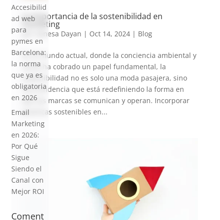
Accesibilid
La importancia de la sostenibilidad en
ad web
marketing
para
por
Vanesa Dayan
|
Oct 14, 2024
|
Blog
pymes en
Barcelona:
En el mundo actual, donde la conciencia ambiental y
la norma
social ha cobrado un papel fundamental, la
que ya es
sostenibilidad no es solo una moda pasajera, sino
obligatoria
una tendencia que está redefiniendo la forma en
en 2026
que las marcas se comunican y operan. Incorporar
prácticas sostenibles en...
Email
Marketing
en 2026:
Por Qué
Sigue
Siendo el
Canal con
Mejor ROI
Coment