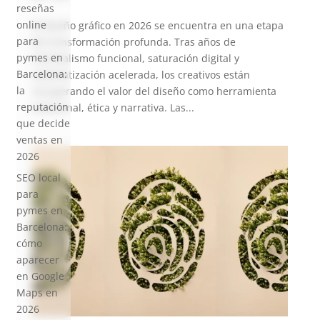
reseñas
online
El diseño gráfico en 2026 se encuentra en una etapa
para
de transformación profunda. Tras años de
pymes en
minimalismo funcional, saturación digital y
Barcelona:
automatización acelerada, los creativos están
la
recuperando el valor del diseño como herramienta
reputación
emocional, ética y narrativa. Las...
que decide
ventas en
2026
SEO local
para
pymes en
Barcelona:
cómo
aparecer
en Google
Maps en
2026