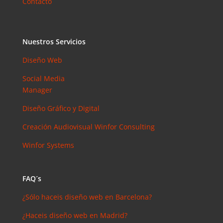
Contacto
Elias
en
¿Debería
invertir en
Instagram?
Nuestros Servicios
Las claves
Diseño Web
para saber
cuánto y
Social Media
cómo
Manager
invertir en
Diseño Gráfico y Digital
esta red
social
Creación Audiovisual
Winfor Consulting
Winfor Systems
FAQ´s
¿Sólo haceis diseño web en Barcelona?
¿Haceis diseño web en Madrid?