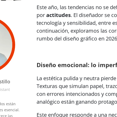
Este año, las tendencias no se de
por
actitudes
. El diseñador se c
tecnología y sensibilidad, entre e
continuación, exploramos las co
rumbo del diseño gráfico en 2026
Diseño emocional: lo imper
La estética pulida y neutra pierde
tillo
Texturas que simulan papel, traz
istant
con errores intencionados y com
analógico están ganando protag
os están
es esencial.
Este enfoque responde a una nece
rece las