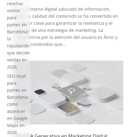
reseñas
En un entorno digital saturado de información,
online
medir la calidad del contenido se ha convertido en
para
un factor clave para garantizar la relevancia y el
pymes en
impacto de una estrategia de marketing. La
Barcelona:
competencia por la atención del usuario es feroz y
la
solo los contenidos que...
reputación
que decide
ventas en
2026
SEO local
para
pymes en
Barcelona:
cómo
aparecer
en Google
Maps en
2026
Usa la IA Generativa en Marketing Digital