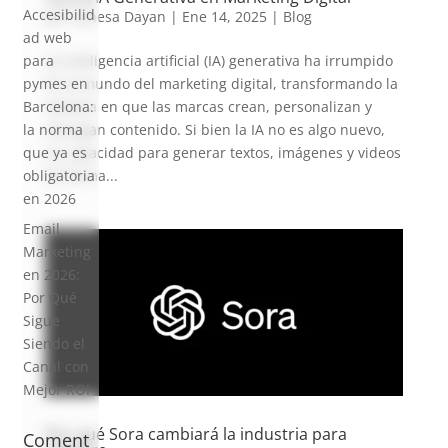
Accesibilid
por
Vanesa Dayan
|
Ene 14, 2025
|
Blog
ad web
para
La inteligencia artificial (IA) generativa ha irrumpido
pymes en
en el mundo del marketing digital, transformando la
Barcelona:
manera en que las marcas crean, personalizan y
la norma
entregan contenido. Si bien la IA no es algo nuevo,
que ya es
su capacidad para generar textos, imágenes y videos
obligatoria
de forma...
en 2026
Email
Marketing
en 2026:
Por Qué
Sigue
Siendo el
Canal con
Mejor ROI
Por qué Sora cambiará la industria para
Coment