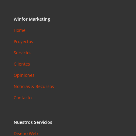
Instagram?
Las claves
para saber
Winfor Marketing
cuánto y
Home
cómo
invertir en
Proyectos
esta red
social
Servicios
eric
en
Clientes
¿Debería
Opiniones
invertir en
Instagram?
Noticias & Recursos
Las claves
para saber
Contacto
cuánto y
cómo
invertir en
Nuestros Servicios
esta red
social
Diseño Web