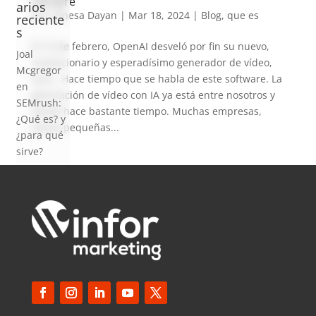
siempre
arios
por
Vanesa Dayan
|
Mar 18, 2024
|
Blog
,
que es
reciente
s
El 15 de febrero, OpenAI desveló por fin su nuevo,
Joal
revolucionario y esperadísimo generador de vídeo,
Mcgregor
Sora. Hace tiempo que se habla de este software. La
en
generación de vídeo con IA ya está entre nosotros y
SEMrush:
desde hace bastante tiempo. Muchas empresas,
¿Qué es? y
desde pequeñas...
¿para qué
sirve?
Iker
en
Master en
SEO: Tipos
y precios
Antonio
Bocaranda
en
¿Debería
invertir en