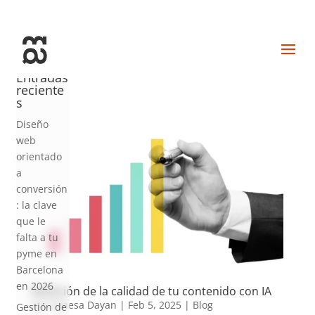
+34 93 274 14 19
info@miralldigital.com
Entradas
reciente
s
Diseño
web
orientado
a
conversión
: la clave
que le
falta a tu
pyme en
Barcelona
en 2026
Medición de la calidad de tu contenido con IA
por
Vanesa Dayan
|
Feb 5, 2025
|
Blog
Gestión de