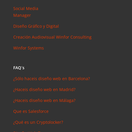
Elias
en
Social Media
¿Debería
Manager
invertir en
Instagram?
Diseño Gráfico y Digital
Las claves
Creación Audiovisual
Winfor Consulting
para saber
cuánto y
Winfor Systems
cómo
invertir en
esta red
FAQ´s
social
¿Sólo haceis diseño web en Barcelona?
¿Haceis diseño web en Madrid?
¿Haceis diseño web en Málaga?
Que es Salesforce
¿Qué es un Cryptolocker?