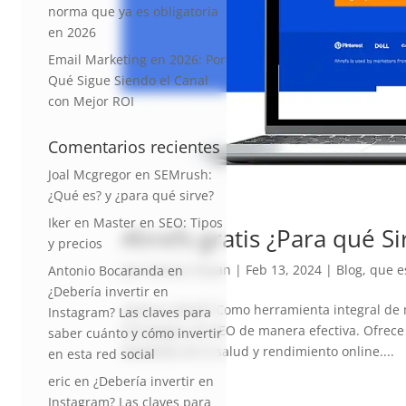
norma que ya es obligatoria
en 2026
Email Marketing en 2026: Por
Qué Sigue Siendo el Canal
con Mejor ROI
Comentarios recientes
Joal Mcgregor
en
SEMrush:
¿Qué es? y ¿para qué sirve?
Iker
en
Master en SEO: Tipos
Ahrefs gratis ¿Para qué Si
y precios
por
Vanesa Dayan
|
Feb 13, 2024
|
Blog
,
que e
Antonio Bocaranda
en
¿Debería invertir en
¿Qué es Ahref? Como herramienta integral de m
Instagram? Las claves para
estrategias de SEO de manera efectiva. Ofrece 
saber cuánto y cómo invertir
detallada de la salud y rendimiento online....
en esta red social
eric
en
¿Debería invertir en
Instagram? Las claves para