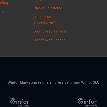
lting
Que es Salesforce
ems
¿Qué es un
Cryptolocker?
Diseño Web Terrassa
Diseño Web Sabadell
Winfor Marketing
es una empresa del grupo Winfor SLU