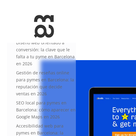
+34 93 274 14 19
info@miralldigital.com
Entradas recientes
Diseño web orientado a
conversión: la clave que le
falta a tu pyme en Barcelona
en 2026
Gestión de reseñas online
para pymes en Barcelona: la
reputación que decide
ventas en 2026
SEO local para pymes en
Barcelona: cómo aparecer en
Google Maps en 2026
Accesibilidad web para
pymes en Barcelona: la