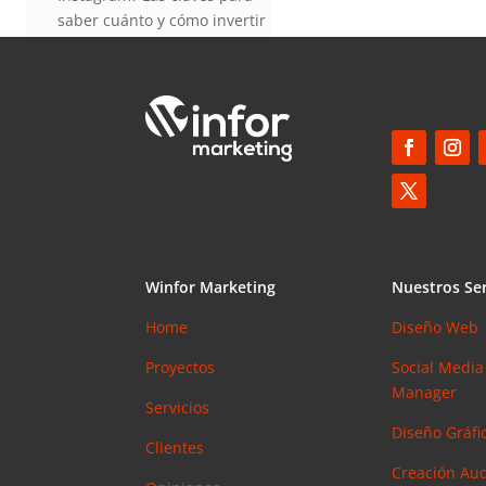
saber cuánto y cómo invertir
en esta red social
Elias
en
¿Debería invertir en
Instagram? Las claves para
saber cuánto y cómo invertir
en esta red social
Winfor Marketing
Nuestros Ser
Home
Diseño Web
Proyectos
Social Media
Manager
Servicios
Diseño Gráfic
Clientes
Creación Aud