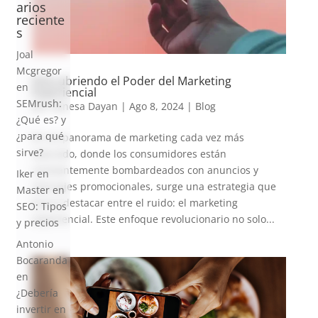
arios
reciente
s
Joal
Mcgregor
Descubriendo el Poder del Marketing
en
Experiencial
SEMrush:
por
Vanesa Dayan
|
Ago 8, 2024
|
Blog
¿Qué es? y
¿para qué
En un panorama de marketing cada vez más
sirve?
saturado, donde los consumidores están
constantemente bombardeados con anuncios y
Iker
en
mensajes promocionales, surge una estrategia que
Master en
busca destacar entre el ruido: el marketing
SEO: Tipos
experiencial. Este enfoque revolucionario no solo...
y precios
Antonio
Bocaranda
en
¿Debería
invertir en