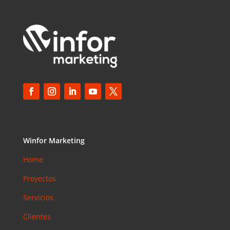
Elias
en
¿Debería
invertir en
Instagram?
Las claves
para saber
cuánto y
cómo
invertir en
esta red
social
Winfor Marketing
Home
Proyectos
Servicios
Clientes