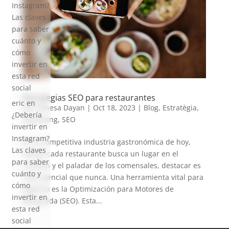
Instagram?
Las claves
para saber
cuánto y
cómo
invertir en
esta red
social
Estrategias SEO para restaurantes
eric
en
por
Vanesa Dayan
|
Oct 18, 2023
|
Blog
,
Estratègia
,
¿Debería
Marketing
,
SEO
invertir en
Instagram?
En la competitiva industria gastronómica de hoy,
Las claves
donde cada restaurante busca un lugar en el
para saber
corazón y el paladar de los comensales, destacar es
cuánto y
más esencial que nunca. Una herramienta vital para
cómo
lograrlo es la Optimización para Motores de
invertir en
Búsqueda (SEO). Esta...
esta red
social