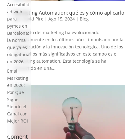
Accesibilid
ad web
Marketing Automation: qué es y cómo aplicarlo
para
por
David Pire
|
Ago 15, 2024
|
Blog
pymes en
El mundo del marketing ha evolucionado
Barcelona:
drásticamente en los últimos años, impulsado por la
la norma
digitalización y la innovación tecnológica. Uno de los
que ya es
desarrollos más significativos en este campo es el
obligatoria
marketing automation. Esta tecnología se ha
en 2026
convertido en una...
Email
Marketing
en 2026:
Por Qué
Sigue
Siendo el
Canal con
Mejor ROI
Coment