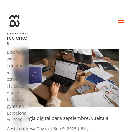
+34 93 274 14 19
info@miralldigital.com
Entradas
reciente
s
Diseño
web
orientado
a
conversión
: la clave
que le
falta a tu
pyme en
Barcelona
Estrategia digital para septiembre, vuelta al
en 2026
cole
por
Vanesa Dayan
|
Sep 9, 2025
|
Blog
Gestión de