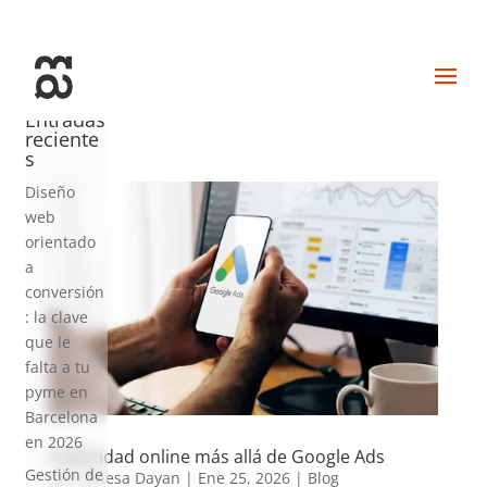
+34 93 274 14 19
info@miralldigital.com
Entradas
reciente
s
Diseño
web
orientado
a
conversión
: la clave
que le
falta a tu
pyme en
Barcelona
en 2026
Publicidad online más allá de Google Ads
Gestión de
por
Vanesa Dayan
|
Ene 25, 2026
|
Blog