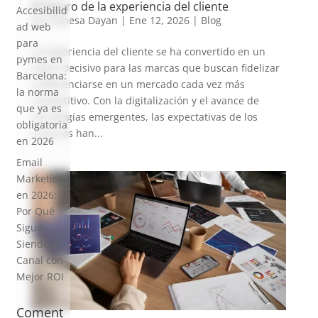
El futuro de la experiencia del cliente
Accesibilid
por
Vanesa Dayan
|
Ene 12, 2026
|
Blog
ad web
para
La experiencia del cliente se ha convertido en un
pymes en
factor decisivo para las marcas que buscan fidelizar
Barcelona:
y diferenciarse en un mercado cada vez más
la norma
competitivo. Con la digitalización y el avance de
que ya es
tecnologías emergentes, las expectativas de los
obligatoria
usuarios han...
en 2026
Email
Marketing
en 2026:
Por Qué
Sigue
Siendo el
Canal con
Mejor ROI
Coment