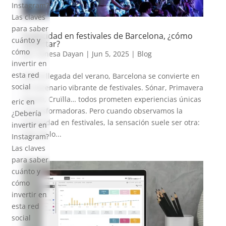
Instagram?
Las claves
para saber
Publicidad en festivales de Barcelona, ¿cómo
cuánto y
conectar?
cómo
por
Vanesa Dayan
|
Jun 5, 2025
|
Blog
invertir en
esta red
Con la llegada del verano, Barcelona se convierte en
social
un escenario vibrante de festivales. Sónar, Primavera
Sound, Cruïlla… todos prometen experiencias únicas
eric
en
y transformadoras. Pero cuando observamos la
¿Debería
publicidad en festivales, la sensación suele ser otra:
invertir en
más de lo...
Instagram?
Las claves
para saber
cuánto y
cómo
invertir en
esta red
social