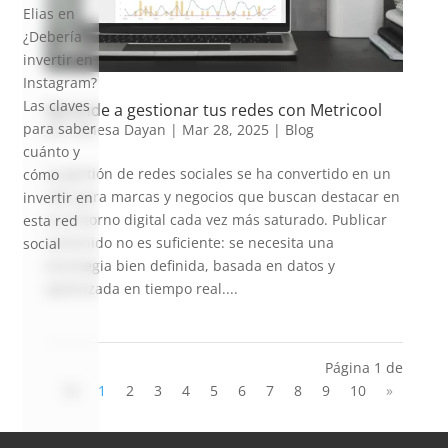
Elias
en
¿Debería
invertir en
Instagram?
Las claves
Aprende a gestionar tus redes con Metricool
para saber
por
Vanesa Dayan
|
Mar 28, 2025
|
Blog
cuánto y
La gestión de redes sociales se ha convertido en un
cómo
reto para marcas y negocios que buscan destacar en
invertir en
un entorno digital cada vez más saturado. Publicar
esta red
contenido no es suficiente: se necesita una
social
estrategia bien definida, basada en datos y
optimizada en tiempo real....
Página 1 de
10
1
2
3
4
5
6
7
8
9
10
»