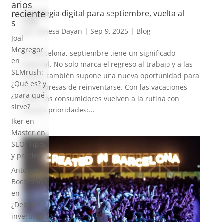
arios
Estrategia digital para septiembre, vuelta al
reciente
cole
s
por
Vanesa Dayan
|
Sep 9, 2025
|
Blog
Joal
Mcgregor
En Barcelona, septiembre tiene un significado
en
especial. No solo marca el regreso al trabajo y a las
SEMrush:
clases, también supone una nueva oportunidad para
¿Qué es? y
las empresas de reinventarse. Con las vacaciones
¿para qué
atrás, los consumidores vuelven a la rutina con
sirve?
nuevas prioridades:...
Iker
en
Master en
SEO: Tipos
y precios
Antonio
Bocaranda
en
¿Debería
invertir en