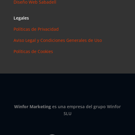
Diseño Web Sabadell
Instagram?
Las claves
para saber
Legales
cuánto y
Políticas de Privacidad
cómo
invertir en
Aviso Legal y Condiciones Generales de Uso
esta red
Políticas de Cookies
social
eric
en
¿Debería
invertir en
Instagram?
Las claves
para saber
cuánto y
Winfor Marketing
es una empresa del grupo Winfor
cómo
SLU
invertir en
esta red
social