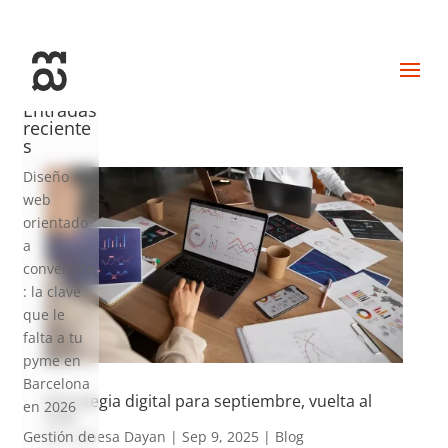
+34 93 274 14 19
info@miralldigital.com
Entradas
reciente
s
Diseño
web
orientado
a
conversión
: la clave
que le
falta a tu
pyme en
Barcelona
Estrategia digital para septiembre, vuelta al
en 2026
cole
por
Vanesa Dayan
|
Sep 9, 2025
|
Blog
Gestión de