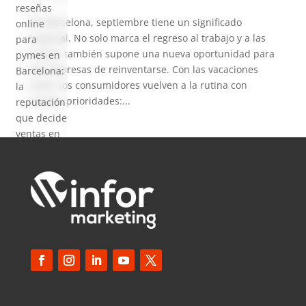
reseñas
En Barcelona, septiembre tiene un significado
online
especial. No solo marca el regreso al trabajo y a las
para
clases, también supone una nueva oportunidad para
pymes en
las empresas de reinventarse. Con las vacaciones
Barcelona:
atrás, los consumidores vuelven a la rutina con
la
nuevas prioridades:...
reputación
que decide
ventas en
2026
SEO local
para
pymes en
Barcelona:
cómo
aparecer
en Google
Maps en
2026