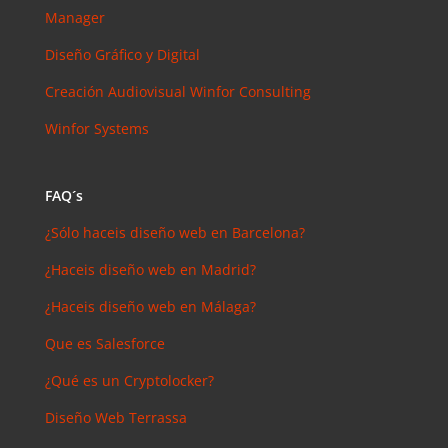
arios
Manager
reciente
s
Diseño Gráfico y Digital
Joal
Creación Audiovisual
Winfor Consulting
Mcgregor
en
Winfor Systems
SEMrush:
¿Qué es? y
¿para qué
FAQ´s
sirve?
¿Sólo haceis diseño web en Barcelona?
Iker
en
Master en
¿Haceis diseño web en Madrid?
SEO: Tipos
¿Haceis diseño web en Málaga?
y precios
Que es Salesforce
Antonio
Bocaranda
¿Qué es un Cryptolocker?
en
¿Debería
Diseño Web Terrassa
invertir en