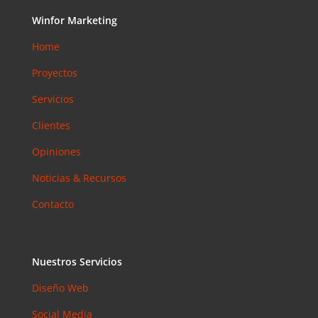
Accesibilid
Winfor Marketing
ad web
para
Home
pymes en
Proyectos
Barcelona:
la norma
Servicios
que ya es
obligatoria
Clientes
en 2026
Opiniones
Email
Noticias & Recursos
Marketing
en 2026:
Contacto
Por Qué
Sigue
Siendo el
Canal con
Nuestros Servicios
Mejor ROI
Diseño Web
Coment
Social Media