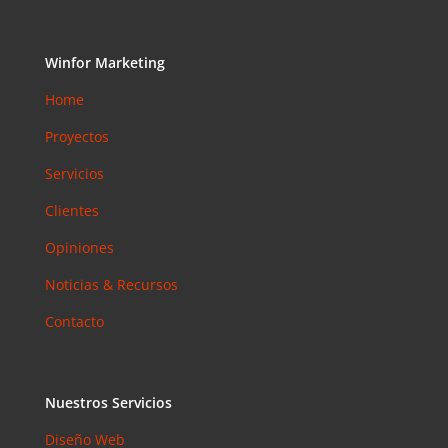
Accesibilid
ad web
para
Winfor Marketing
pymes en
Home
Barcelona:
la norma
Proyectos
que ya es
Servicios
obligatoria
en 2026
Clientes
Email
Opiniones
Marketing
en 2026:
Noticias & Recursos
Por Qué
Sigue
Contacto
Siendo el
Canal con
Mejor ROI
Nuestros Servicios
Coment
Diseño Web