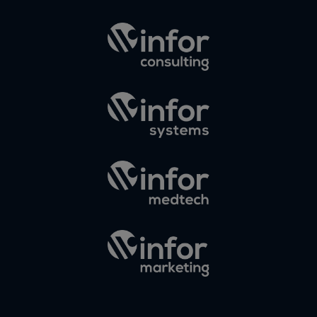
Elias
en
¿Debería
invertir en
Instagram?
Las claves
para saber
cuánto y
cómo
invertir en
esta red
social