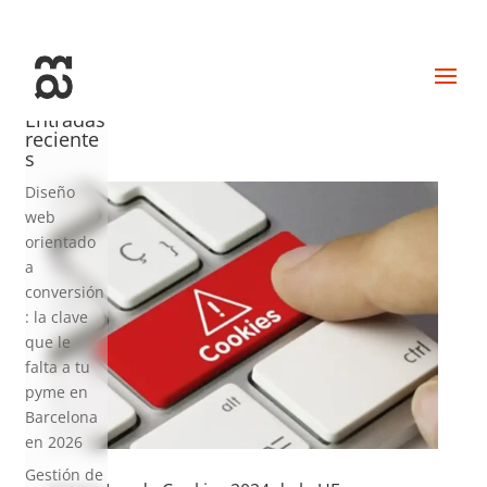
+34 93 274 14 19
info@miralldigital.com
Entradas
reciente
s
Diseño
web
orientado
a
conversión
: la clave
que le
falta a tu
pyme en
Barcelona
en 2026
Gestión de