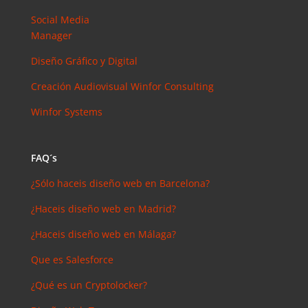
arios
reciente
Social Media
s
Manager
Joal
Diseño Gráfico y Digital
Mcgregor
en
Creación Audiovisual
Winfor Consulting
SEMrush:
Winfor Systems
¿Qué es? y
¿para qué
sirve?
FAQ´s
Iker
en
¿Sólo haceis diseño web en Barcelona?
Master en
SEO: Tipos
¿Haceis diseño web en Madrid?
y precios
¿Haceis diseño web en Málaga?
Antonio
Bocaranda
Que es Salesforce
en
¿Debería
¿Qué es un Cryptolocker?
invertir en