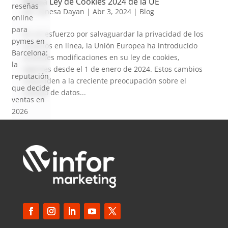
Nueva Ley de Cookies 2024 de la UE
reseñas
por
Vanesa Dayan
|
Abr 3, 2024
|
Blog
online
para
En un esfuerzo por salvaguardar la privacidad de los
pymes en
usuarios en línea, la Unión Europea ha introducido
Barcelona:
recientes modificaciones en su ley de cookies,
la
vigentes desde el 1 de enero de 2024. Estos cambios
reputación
responden a la creciente preocupación sobre el
que decide
manejo de datos...
ventas en
2026
SEO local
para
pymes en
Barcelona:
cómo
aparecer
en Google
Maps en
2026