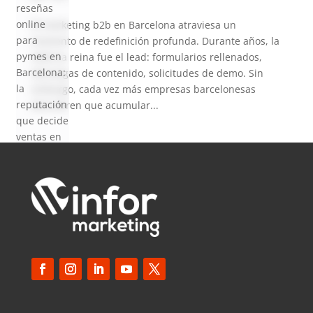
reseñas
online
El marketing b2b en Barcelona atraviesa un
para
momento de redefinición profunda. Durante años, la
pymes en
métrica reina fue el lead: formularios rellenados,
Barcelona:
descargas de contenido, solicitudes de demo. Sin
la
embargo, cada vez más empresas barcelonesas
reputación
descubren que acumular...
que decide
ventas en
2026
SEO local
para
pymes en
Barcelona:
cómo
aparecer
en Google
Maps en
2026