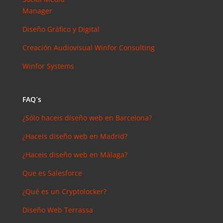
arios
Manager
reciente
s
Diseño Gráfico y Digital
Joal
Creación Audiovisual
Winfor Consulting
Mcgregor
en
Winfor Systems
SEMrush:
¿Qué es? y
¿para qué
FAQ´s
sirve?
¿Sólo haceis diseño web en Barcelona?
Iker
en
Master en
¿Haceis diseño web en Madrid?
SEO: Tipos
¿Haceis diseño web en Málaga?
y precios
Antonio
Que es Salesforce
Bocaranda
¿Qué es un Cryptolocker?
en
¿Debería
Diseño Web Terrassa
invertir en