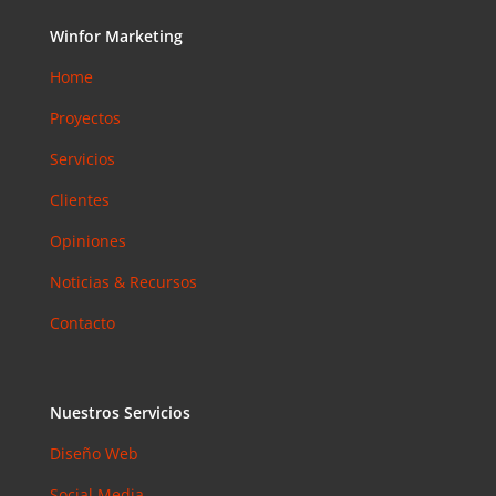
Accesibilid
Winfor Marketing
ad web
para
Home
pymes en
Proyectos
Barcelona:
la norma
Servicios
que ya es
obligatoria
Clientes
en 2026
Opiniones
Email
Marketing
Noticias & Recursos
en 2026:
Contacto
Por Qué
Sigue
Siendo el
Canal con
Nuestros Servicios
Mejor ROI
Diseño Web
Coment
Social Media