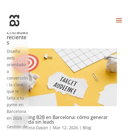
+34 93 274 14 19
info@miralldigital.com
Entradas
reciente
s
Diseño
web
orientado
a
conversión
: la clave
que le
falta a tu
pyme en
Barcelona
Marketing B2B en Barcelona: cómo generar
en 2026
demanda sin leads
Gestión de
por
Vanesa Dayan
|
Mar 12, 2026
|
Blog