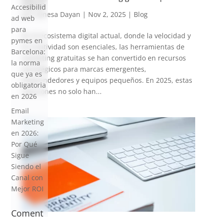
marca
Accesibilid
por
Vanesa Dayan
|
Nov 2, 2025
|
Blog
ad web
para
En el ecosistema digital actual, donde la velocidad y
pymes en
la creatividad son esenciales, las herramientas de
Barcelona:
marketing gratuitas se han convertido en recursos
la norma
estratégicos para marcas emergentes,
que ya es
emprendedores y equipos pequeños. En 2025, estas
obligatoria
soluciones no solo han...
en 2026
Email
Marketing
en 2026:
Por Qué
Sigue
Siendo el
Canal con
Mejor ROI
Coment