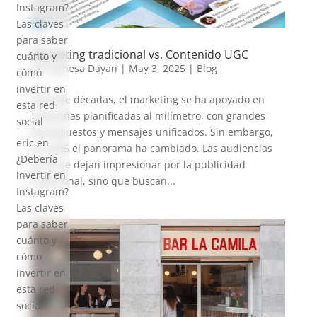
Instagram?
Las claves
para saber
Marketing tradicional vs. Contenido UGC
cuánto y
por
Vanesa Dayan
|
May 3, 2025
|
Blog
cómo
invertir en
Durante décadas, el marketing se ha apoyado en
esta red
campañas planificadas al milímetro, con grandes
social
presupuestos y mensajes unificados. Sin embargo,
eric
en
en 2025 el panorama ha cambiado. Las audiencias
¿Debería
ya no se dejan impresionar por la publicidad
invertir en
tradicional, sino que buscan...
Instagram?
Las claves
para saber
cuánto y
cómo
invertir en
esta red
social