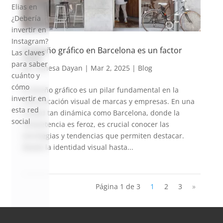
Elias
en
¿Debería
invertir en
Instagram?
El diseño gráfico en Barcelona es un factor
Las claves
clave
para saber
por
Vanesa Dayan
|
Mar 2, 2025
|
Blog
cuánto y
cómo
El diseño gráfico es un pilar fundamental en la
invertir en
comunicación visual de marcas y empresas. En una
esta red
ciudad tan dinámica como Barcelona, donde la
social
competencia es feroz, es crucial conocer las
estrategias y tendencias que permiten destacar.
Desde la identidad visual hasta...
Página 1 de 3
1
2
3
»