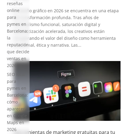
reseñas
online
El diseño gráfico en 2026 se encuentra en una etapa
para
de transformación profunda. Tras años de
pymes en
minimalismo funcional, saturación digital y
Barcelona:
automatización acelerada, los creativos están
la
recuperando el valor del diseño como herramienta
reputación
emocional, ética y narrativa. Las...
que decide
ventas en
2026
SEO local
para
pymes en
Barcelona:
cómo
aparecer
en Google
Maps en
2026
Herramientas de marketing gratuitas para tu