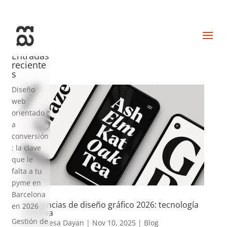
+34 93 274 14 19
info@miralldigital.com
Entradas
reciente
s
Diseño
web
orientado
a
conversión
: la clave
que le
falta a tu
pyme en
Barcelona
Tendencias de diseño gráfico 2026: tecnología
en 2026
creativa
Gestión de
por
Vanesa Dayan
|
Nov 10, 2025
|
Blog