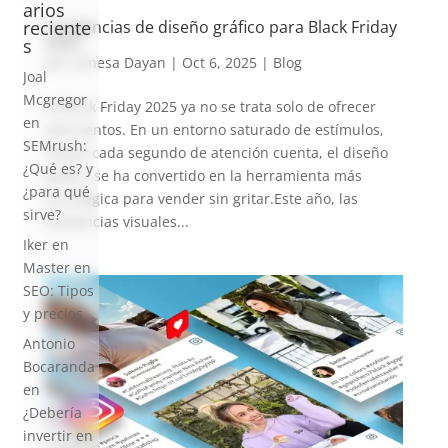
arios
reciente
Tendencias de diseño gráfico para Black Friday
2025
s
por
Vanesa Dayan
|
Oct 6, 2025
|
Blog
Joal
Mcgregor
El Black Friday 2025 ya no se trata solo de ofrecer
en
descuentos. En un entorno saturado de estímulos,
SEMrush:
donde cada segundo de atención cuenta, el diseño
¿Qué es? y
gráfico se ha convertido en la herramienta más
¿para qué
estratégica para vender sin gritar.Este año, las
sirve?
tendencias visuales...
Iker
en
Master en
SEO: Tipos
y precios
Antonio
Bocaranda
en
¿Debería
invertir en