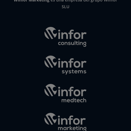
Elias
en
SLU
¿Debería
invertir en
Instagram?
Las claves
para saber
cuánto y
cómo
invertir en
esta red
social