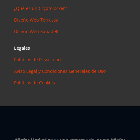
Instagram?
¿Qué es un Cryptolocker?
Las claves
para saber
Diseño Web Terrassa
cuánto y
Diseño Web Sabadell
cómo
invertir en
esta red
Legales
social
Políticas de Privacidad
eric
en
¿Debería
Aviso Legal y Condiciones Generales de Uso
invertir en
Políticas de Cookies
Instagram?
Las claves
para saber
cuánto y
cómo
invertir en
esta red
social
Winfor Marketing
es una empresa del grupo Winfor