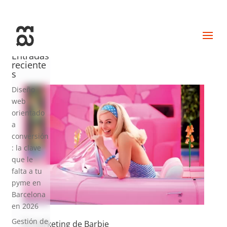
+34 93 274 14 19
info@miralldigital.com
Entradas
reciente
s
Diseño
web
orientado
a
conversión
: la clave
que le
falta a tu
pyme en
Barcelona
en 2026
Gestión de
El marketing de Barbie