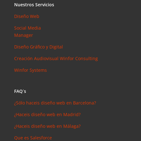
arios
Nuestros Servicios
reciente
s
Diseño Web
Joal
Social Media
Mcgregor
Manager
en
SEMrush:
Diseño Gráfico y Digital
¿Qué es? y
Creación Audiovisual
Winfor Consulting
¿para qué
sirve?
Winfor Systems
Iker
en
Master en
FAQ´s
SEO: Tipos
y precios
¿Sólo haceis diseño web en Barcelona?
Antonio
¿Haceis diseño web en Madrid?
Bocaranda
en
¿Haceis diseño web en Málaga?
¿Debería
invertir en
Que es Salesforce