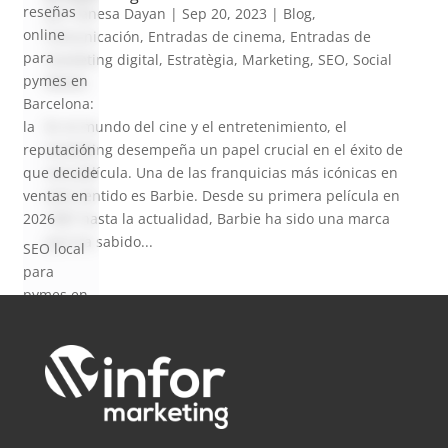
reseñas
por
Vanesa Dayan
|
Sep 20, 2023
|
Blog
,
online
Comunicación
,
Entradas de cinema
,
Entradas de
para
marketing digital
,
Estratègia
,
Marketing
,
SEO
,
Social
pymes en
Media
Barcelona:
En el mundo del cine y el entretenimiento, el
la
marketing desempeña un papel crucial en el éxito de
reputación
una película. Una de las franquicias más icónicas en
que decide
este sentido es Barbie. Desde su primera película en
ventas en
1987 hasta la actualidad, Barbie ha sido una marca
2026
que ha sabido...
SEO local
para
pymes en
Barcelona:
cómo
aparecer
en Google
Maps en
2026