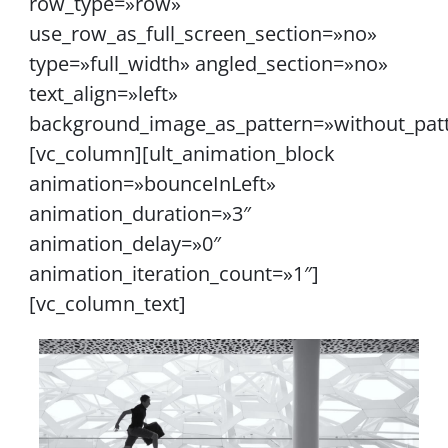
row_type=»row»
use_row_as_full_screen_section=»no»
type=»full_width» angled_section=»no»
text_align=»left»
background_image_as_pattern=»without_pat
[vc_column][ult_animation_block
animation=»bounceInLeft»
animation_duration=»3″
animation_delay=»0″
animation_iteration_count=»1″]
[vc_column_text]