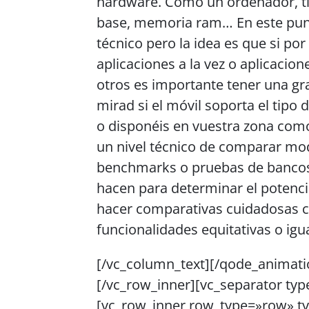
hardware. Como un ordenador, ti
base, memoria ram… En este pu
técnico pero la idea es que si p
aplicaciones a la vez o aplicaci
otros es importante tener una gr
mirad si el móvil soporta el tipo
o disponéis en vuestra zona como 
un nivel técnico de comparar mod
benchmarks o pruebas de bancos 
hacen para determinar el potenci
hacer comparativas cuidadosas c
funcionalidades equitativas o igu
[/vc_column_text][/qode_animati
[/vc_row_inner][vc_separator typ
[vc_row_inner row_type=»row» typ