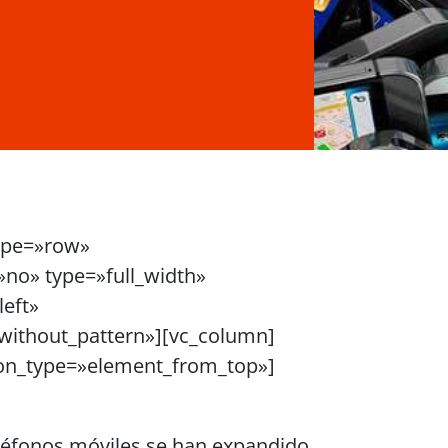
ype=»row»
»no» type=»full_width»
left»
ithout_pattern»][vc_column]
on_type=»element_from_top»]
eléfonos móviles se han expandido