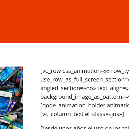
[vc_row css_animation=»» row_t
use_row_as_full_screen_section=
angled_section=»no» text_align=»
background_image_as_pattern=»w
[qode_animation_holder animati
[vc_column_text el_class=»jus»]
Desde unos años el uso de los t