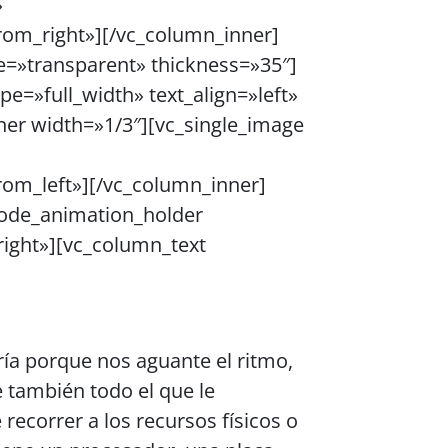
»
om_right»][/vc_column_inner]
e=»transparent» thickness=»35″]
e=»full_width» text_align=»left»
er width=»1/3″][vc_single_image
om_left»][/vc_column_inner]
qode_animation_holder
ight»][vc_column_text
ría porque nos aguante el ritmo,
e también todo el que le
ecorrer a los recursos físicos o