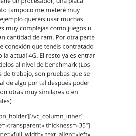
ene un procesador, una placa
nto tampoco me meteré muy
or ejemplo queréis usar muchas
ones muy complejas como juegos u
an cantidad de ram. Por otra parte
 de conexión que tenéis contratado
la actual 4G. El resto ya es entrar
elos al nivel de benchmark (Los
de trabajo, son pruebas que se
al de algo por tal después poder
on otras muy similares o en
ales)
on_holder][/vc_column_inner]
e=»transparent» thickness=»35″]
e=»full_width» text_align=»left»