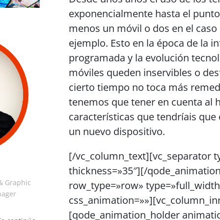
exponencialmente hasta el punto 
menos un móvil o dos en el caso 
ejemplo. Esto en la época de la i
programada y la evolución tecnol
móviles queden inservibles o des
cierto tiempo no toca más remedi
tenemos que tener en cuenta al h
características que tendríais qu
un nuevo dispositivo.
[/vc_column_text][vc_separator 
thickness=»35″][/qode_animation
& Graphic
row_type=»row» type=»full_width»
nager
css_animation=»»][vc_column_inn
[qode_animation_holder animati