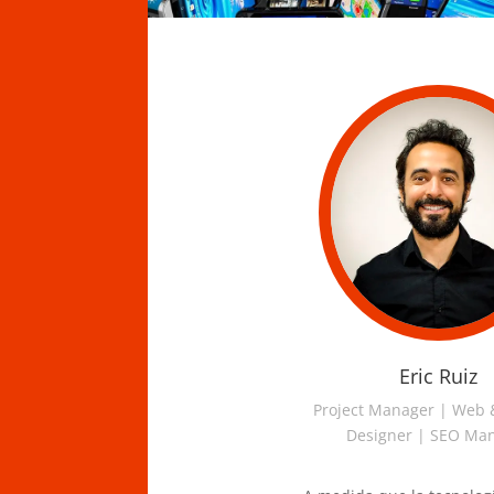
Eric Ruiz
Project Manager | Web 
Designer | SEO Ma