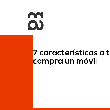
+34 93 274 14 19
info@miralldigital.com
7 características a
compra un móvil