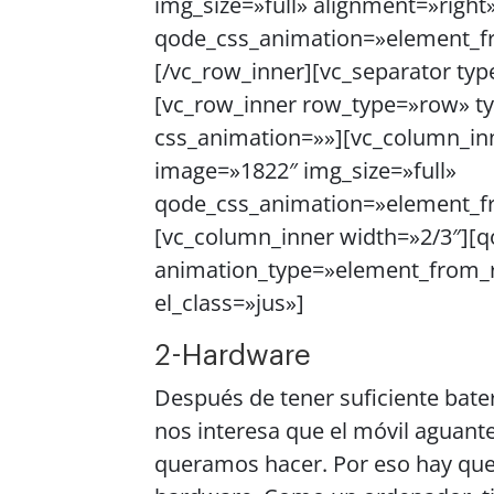
img_size=»full» alignment=»right
qode_css_animation=»element_fr
[/vc_row_inner][vc_separator typ
[vc_row_inner row_type=»row» typ
css_animation=»»][vc_column_inn
image=»1822″ img_size=»full»
qode_css_animation=»element_fr
[vc_column_inner width=»2/3″][
animation_type=»element_from_r
el_class=»jus»]
2-Hardware
Después de tener suficiente bate
nos interesa que el móvil aguant
queramos hacer. Por eso hay que r