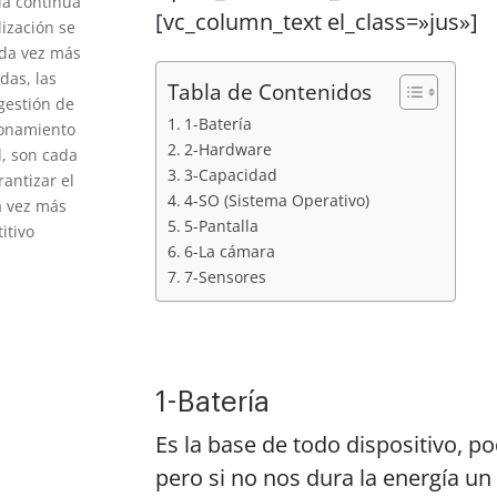
ía continúa
[vc_column_text el_class=»jus»]
lización se
ada vez más
das, las
Tabla de Contenidos
 gestión de
1-Batería
ionamiento
2-Hardware
l, son cada
3-Capacidad
rantizar el
4-SO (Sistema Operativo)
a vez más
5-Pantalla
itivo
6-La cámara
7-Sensores
1-Batería
Es la base de todo dispositivo, p
pero si no nos dura la energía un