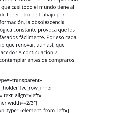
que casi todo el mundo tiene al
de tener otro de trabajo por
nformación, la obsolescencia
ógica constante provoca que los
fasados fácilmente. Por eso cada
o que renovar, aún así, que
acerlo? A continuación 7
e contemplar antes de compraros
type=»transparent»
_holder][vc_row_inner
 text_align=»left»
er width=»2/3″]
on_type=»element_from_left»]