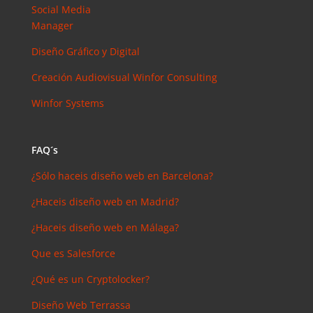
arios
Social Media
reciente
Manager
s
Diseño Gráfico y Digital
Joal
Mcgregor
Creación Audiovisual
Winfor Consulting
en
SEMrush:
Winfor Systems
¿Qué es? y
¿para qué
sirve?
FAQ´s
Iker
en
¿Sólo haceis diseño web en Barcelona?
Master en
¿Haceis diseño web en Madrid?
SEO: Tipos
y precios
¿Haceis diseño web en Málaga?
Antonio
Que es Salesforce
Bocaranda
en
¿Qué es un Cryptolocker?
¿Debería
invertir en
Diseño Web Terrassa