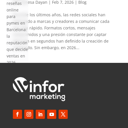
por
Vanesa Dayan
|
Feb 7, 2026
|
Blog
reseñas
online
Durante los últimos años, las redes sociales han
para
empujado a marcas y creadores a comunicar cada
pymes en
vez más rápido. Formatos cortos, mensajes
Barcelona:
comprimidos y una presión constante por captar
la
atención en segundos han definido la creación de
reputación
contenido. Sin embargo, en 2026...
que decide
ventas en
2026
SEO local
para
pymes en
Barcelona:
cómo
aparecer
en Google
Maps en
2026