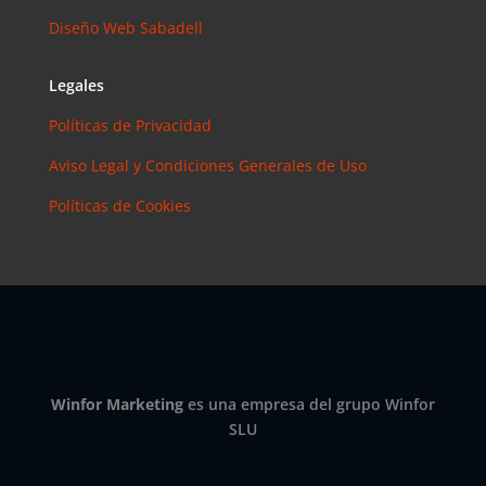
Instagram?
Diseño Web Sabadell
Las claves
para saber
Legales
cuánto y
cómo
Políticas de Privacidad
invertir en
esta red
Aviso Legal y Condiciones Generales de Uso
social
Políticas de Cookies
eric
en
¿Debería
invertir en
Instagram?
Las claves
para saber
cuánto y
cómo
Winfor Marketing
es una empresa del grupo Winfor
invertir en
SLU
esta red
social