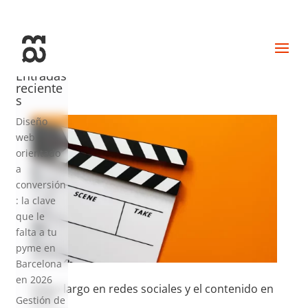
+34 93 274 14 19
info@miralldigital.com
Entradas
reciente
s
Diseño
web
orientado
a
conversión
: la clave
que le
falta a tu
pyme en
Barcelona
en 2026
Vídeo largo en redes sociales y el contenido en
2026
Gestión de