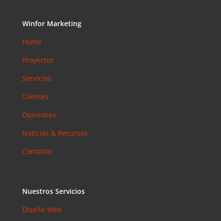
Accesibilid
ad web
Winfor Marketing
para
pymes en
Home
Barcelona:
Proyectos
la norma
que ya es
Servicios
obligatoria
Clientes
en 2026
Email
Opiniones
Marketing
Noticias & Recursos
en 2026:
Por Qué
Contacto
Sigue
Siendo el
Canal con
Nuestros Servicios
Mejor ROI
Diseño Web
Coment