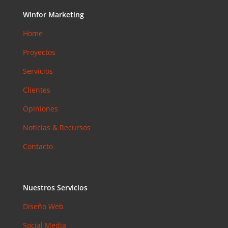
Accesibilid
Winfor Marketing
ad web
para
Home
pymes en
Proyectos
Barcelona:
la norma
Servicios
que ya es
obligatoria
Clientes
en 2026
Opiniones
Email
Noticias & Recursos
Marketing
en 2026:
Contacto
Por Qué
Sigue
Siendo el
Canal con
Nuestros Servicios
Mejor ROI
Diseño Web
Coment
Social Media