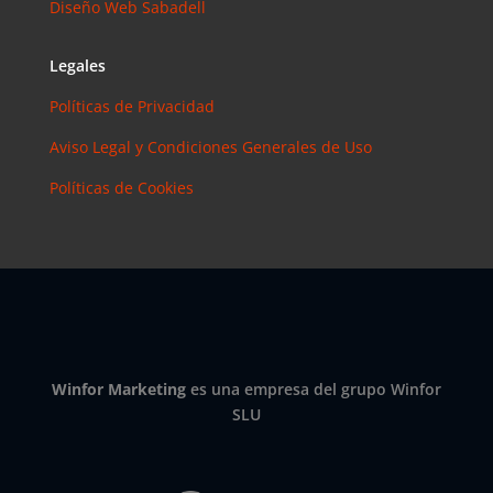
Diseño Web Sabadell
Instagram?
Las claves
para saber
Legales
cuánto y
Políticas de Privacidad
cómo
invertir en
Aviso Legal y Condiciones Generales de Uso
esta red
Políticas de Cookies
social
eric
en
¿Debería
invertir en
Instagram?
Las claves
para saber
cuánto y
Winfor Marketing
es una empresa del grupo Winfor
cómo
SLU
invertir en
esta red
social