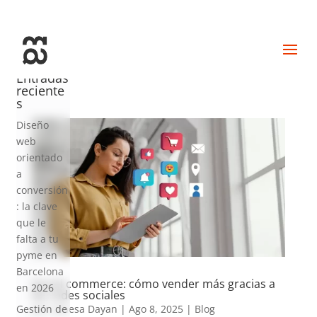
+34 93 274 14 19
info@miralldigital.com
Entradas
reciente
s
Diseño
web
orientado
a
conversión
: la clave
que le
falta a tu
pyme en
Barcelona
Social commerce: cómo vender más gracias a
en 2026
las redes sociales
por
Vanesa Dayan
|
Ago 8, 2025
|
Blog
Gestión de