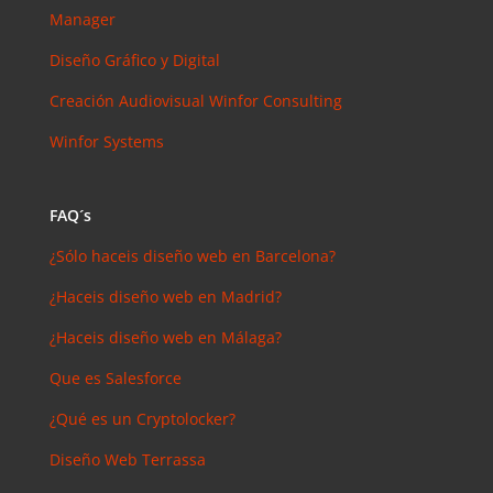
arios
Manager
reciente
s
Diseño Gráfico y Digital
Joal
Creación Audiovisual
Winfor Consulting
Mcgregor
en
Winfor Systems
SEMrush:
¿Qué es? y
¿para qué
FAQ´s
sirve?
¿Sólo haceis diseño web en Barcelona?
Iker
en
Master en
¿Haceis diseño web en Madrid?
SEO: Tipos
¿Haceis diseño web en Málaga?
y precios
Que es Salesforce
Antonio
Bocaranda
¿Qué es un Cryptolocker?
en
¿Debería
Diseño Web Terrassa
invertir en