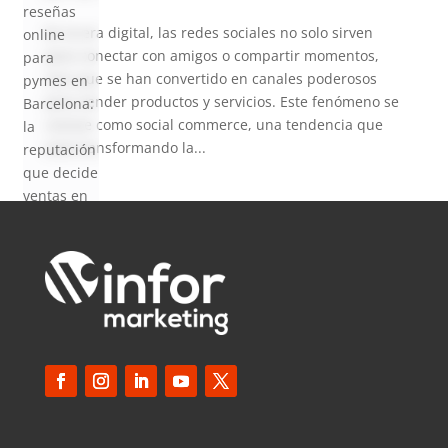
reseñas
En la era digital, las redes sociales no solo sirven
online
para conectar con amigos o compartir momentos,
para
sino que se han convertido en canales poderosos
pymes en
para vender productos y servicios. Este fenómeno se
Barcelona:
conoce como social commerce, una tendencia que
la
está transformando la...
reputación
que decide
ventas en
2026
SEO local
para
pymes en
Barcelona:
cómo
aparecer
en Google
Maps en
2026