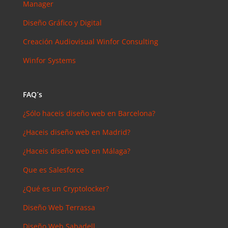
Manager
arios
reciente
s
Diseño Gráfico y Digital
Joal
Creación Audiovisual
Winfor Consulting
Mcgregor
Winfor Systems
en
SEMrush:
¿Qué es? y
FAQ´s
¿para qué
sirve?
¿Sólo haceis diseño web en Barcelona?
Iker
en
¿Haceis diseño web en Madrid?
Master en
SEO: Tipos
¿Haceis diseño web en Málaga?
y precios
Que es Salesforce
Antonio
Bocaranda
¿Qué es un Cryptolocker?
en
Diseño Web Terrassa
¿Debería
invertir en
Diseño Web Sabadell