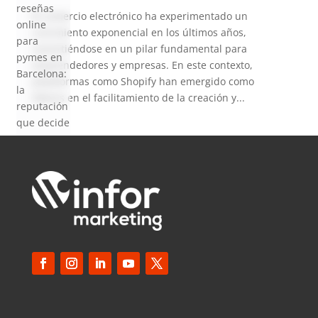
reseñas
El comercio electrónico ha experimentado un
online
crecimiento exponencial en los últimos años,
para
convirtiéndose en un pilar fundamental para
pymes en
emprendedores y empresas. En este contexto,
Barcelona:
plataformas como Shopify han emergido como
la
líderes en el facilitamiento de la creación y...
reputación
que decide
ventas en
2026
SEO local
para
pymes en
Barcelona:
cómo
aparecer
en Google
Maps en
2026