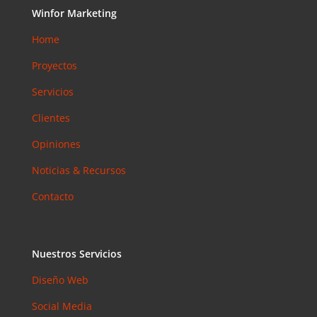
Accesibilid
Winfor Marketing
ad web
Home
para
pymes en
Proyectos
Barcelona:
Servicios
la norma
que ya es
Clientes
obligatoria
en 2026
Opiniones
Email
Noticias & Recursos
Marketing
en 2026:
Contacto
Por Qué
Sigue
Siendo el
Nuestros Servicios
Canal con
Mejor ROI
Diseño Web
Social Media
Coment