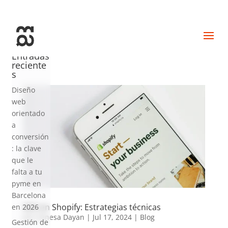
+34 93 274 14 19
info@miralldigital.com
Entradas
reciente
s
Diseño
web
orientado
a
conversión
: la clave
que le
falta a tu
pyme en
Barcelona
SEO en Shopify: Estrategias técnicas
en 2026
por
Vanesa Dayan
|
Jul 17, 2024
|
Blog
Gestión de