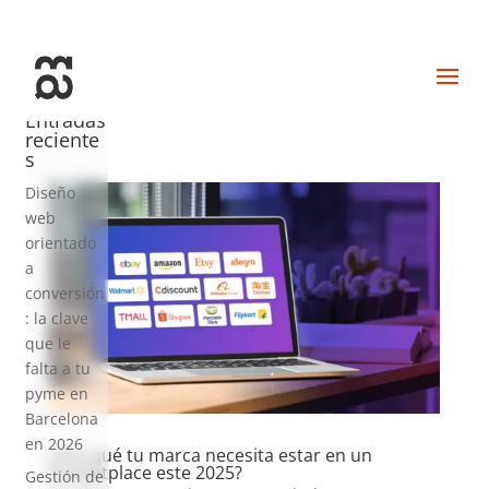
+34 93 274 14 19
info@miralldigital.com
Entradas
reciente
s
Diseño
web
orientado
a
conversión
: la clave
que le
falta a tu
pyme en
Barcelona
en 2026
¿Por qué tu marca necesita estar en un
marketplace este 2025?
Gestión de