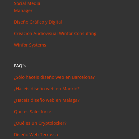
arios
Social Media
reciente
Manager
s
Diseño Gráfico y Digital
Joal
Mcgregor
Creación Audiovisual
Winfor Consulting
en
Winfor Systems
SEMrush:
¿Qué es? y
¿para qué
FAQ´s
sirve?
Iker
en
¿Sólo haceis diseño web en Barcelona?
Master en
¿Haceis diseño web en Madrid?
SEO: Tipos
y precios
¿Haceis diseño web en Málaga?
Antonio
Que es Salesforce
Bocaranda
en
¿Qué es un Cryptolocker?
¿Debería
Diseño Web Terrassa
invertir en