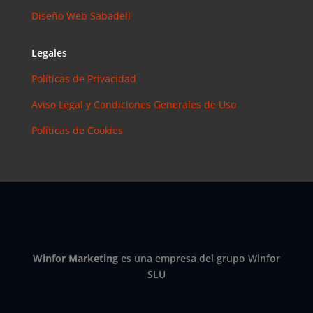
Instagram?
Diseño Web Sabadell
Las claves
para saber
Legales
cuánto y
cómo
Políticas de Privacidad
invertir en
esta red
Aviso Legal y Condiciones Generales de Uso
social
Políticas de Cookies
eric
en
¿Debería
invertir en
Instagram?
Las claves
para saber
cuánto y
cómo
Winfor Marketing
es una empresa del grupo Winfor
invertir en
SLU
esta red
social