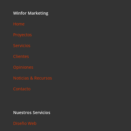
Accesibilid
ad web
Winfor Marketing
para
Home
pymes en
Barcelona:
Proyectos
la norma
que ya es
Servicios
obligatoria
Clientes
en 2026
Email
Opiniones
Marketing
Noticias & Recursos
en 2026:
Por Qué
Contacto
Sigue
Siendo el
Canal con
Nuestros Servicios
Mejor ROI
Diseño Web
Coment