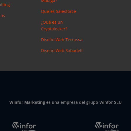
Málaga?
lting
Que es Salesforce
ems
¿Qué es un
Cryptolocker?
Diseño Web Terrassa
Diseño Web Sabadell
Winfor Marketing
es una empresa del grupo Winfor SLU