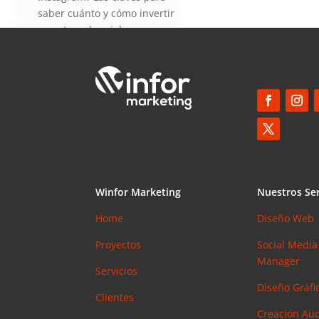
saber cuánto y cómo invertir
en esta red social
Elias
en
¿Debería invertir en
Instagram? Las claves para
saber cuánto y cómo invertir
en esta red social
Winfor Marketing
Nuestros Ser
Home
Diseño Web
Proyectos
Social Media
Manager
Servicios
Diseño Gráfic
Clientes
Creación Aud