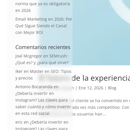
norma que ya es obligatoria
en 2026
Email Marketing en 2026: Por
Qué Sigue Siendo el Canal
con Mejor ROI
Comentarios recientes
Joal Mcgregor
en
SEMrush:
¿Qué es? y ¿para qué sirve?
Iker
en
Master en SEO: Tipos
El futuro de la experienci
y precios
Antonio Bocaranda
en
por
Vanesa Dayan
|
Ene 12, 2026
|
Blog
¿Debería invertir en
Instagram? Las claves para
La experiencia del cliente se ha convertido en 
saber cuánto y cómo invertir
en un mercado cada vez más competitivo. Con l
en esta red social
expectativas de los usuarios han...
eric
en
¿Debería invertir en
Instagram? Las claves para