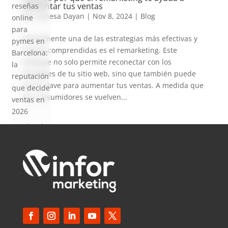
aumentar tus ventas
reseñas
por
Vanesa Dayan
|
Nov 8, 2024
|
Blog
online
para
Actualmente una de las estrategias más efectivas y
pymes en
menos comprendidas es el remarketing. Este
Barcelona:
enfoque no solo permite reconectar con los
la
visitantes de tu sitio web, sino que también puede
reputación
ser la clave para aumentar tus ventas. A medida que
que decide
los consumidores se vuelven...
ventas en
2026
SEO local
para
pymes en
Barcelona:
cómo
aparecer
en Google
Maps en
2026