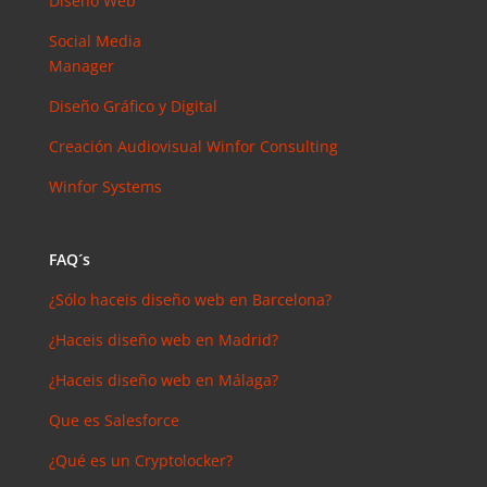
Diseño Web
arios
reciente
Social Media
s
Manager
Joal
Diseño Gráfico y Digital
Mcgregor
en
Creación Audiovisual
Winfor Consulting
SEMrush:
¿Qué es? y
Winfor Systems
¿para qué
sirve?
FAQ´s
Iker
en
Master en
¿Sólo haceis diseño web en Barcelona?
SEO: Tipos
¿Haceis diseño web en Madrid?
y precios
Antonio
¿Haceis diseño web en Málaga?
Bocaranda
Que es Salesforce
en
¿Debería
¿Qué es un Cryptolocker?
invertir en