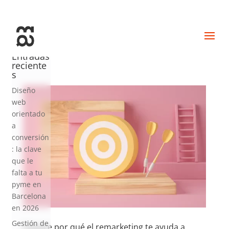
+34 93 274 14 19
info@miralldigital.com
Entradas
reciente
s
Diseño
web
orientado
a
conversión
: la clave
que le
falta a tu
pyme en
Barcelona
en 2026
Gestión de
Conoce por qué el remarketing te ayuda a