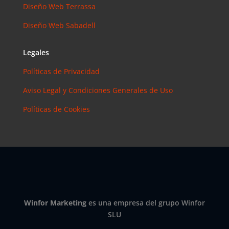
Instagram?
Diseño Web Terrassa
Las claves
Diseño Web Sabadell
para saber
cuánto y
cómo
Legales
invertir en
Políticas de Privacidad
esta red
social
Aviso Legal y Condiciones Generales de Uso
eric
en
Políticas de Cookies
¿Debería
invertir en
Instagram?
Las claves
para saber
cuánto y
cómo
invertir en
Winfor Marketing
es una empresa del grupo Winfor
esta red
SLU
social