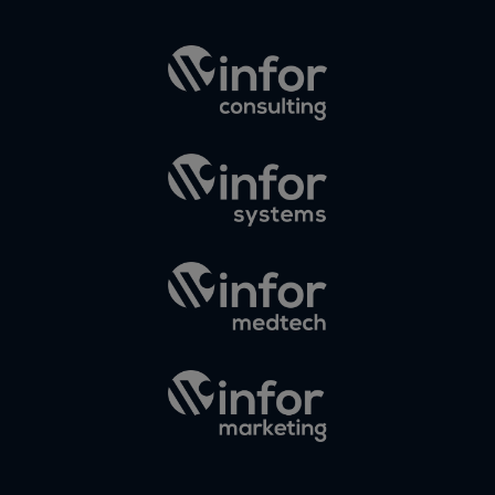
Elias
en
¿Debería
invertir en
Instagram?
Las claves
para saber
cuánto y
cómo
invertir en
esta red
social