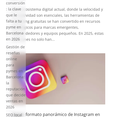
conversión
: la clave
En el ecosistema digital actual, donde la velocidad y
que le
la creatividad son esenciales, las herramientas de
falta a tu
marketing gratuitas se han convertido en recursos
pyme en
estratégicos para marcas emergentes,
Barcelona
emprendedores y equipos pequeños. En 2025, estas
en 2026
soluciones no solo han...
Gestión de
reseñas
online
para
pymes en
Barcelona:
la
reputación
que decide
ventas en
2026
Nuevo formato panorámico de Instagram en
SEO local