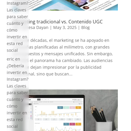
Instagram?
Las claves
para saber
Marketing tradicional vs. Contenido UGC
cuánto y
por
Vanesa Dayan
|
May 3, 2025
|
Blog
cómo
invertir en
Durante décadas, el marketing se ha apoyado en
esta red
campañas planificadas al milímetro, con grandes
social
presupuestos y mensajes unificados. Sin embargo,
eric
en
en 2025 el panorama ha cambiado. Las audiencias
¿Debería
ya no se dejan impresionar por la publicidad
invertir en
tradicional, sino que buscan...
Instagram?
Las claves
para saber
cuánto y
cómo
invertir en
esta red
social