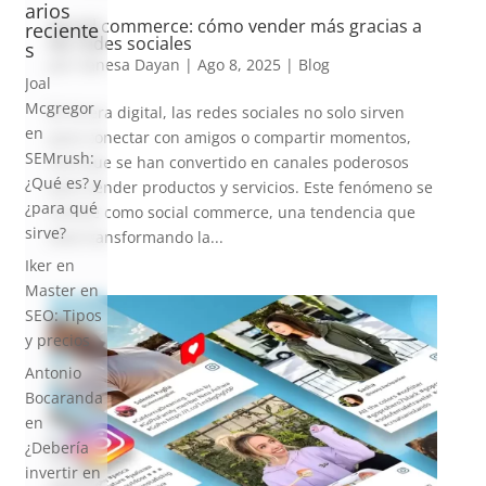
arios
Social commerce: cómo vender más gracias a
reciente
las redes sociales
s
por
Vanesa Dayan
|
Ago 8, 2025
|
Blog
Joal
Mcgregor
En la era digital, las redes sociales no solo sirven
en
para conectar con amigos o compartir momentos,
SEMrush:
sino que se han convertido en canales poderosos
¿Qué es? y
para vender productos y servicios. Este fenómeno se
¿para qué
conoce como social commerce, una tendencia que
sirve?
está transformando la...
Iker
en
Master en
SEO: Tipos
y precios
Antonio
Bocaranda
en
¿Debería
invertir en