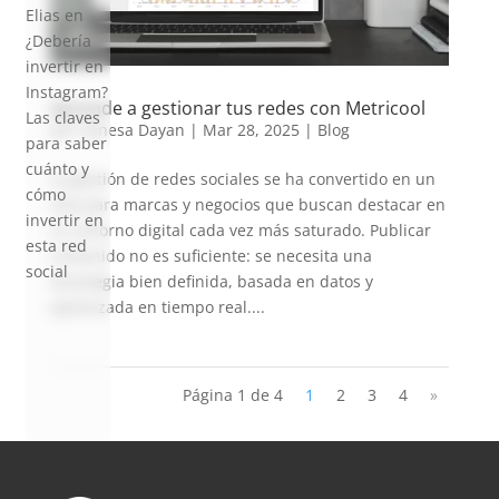
Elias
en
¿Debería
invertir en
Instagram?
Aprende a gestionar tus redes con Metricool
Las claves
por
Vanesa Dayan
|
Mar 28, 2025
|
Blog
para saber
cuánto y
La gestión de redes sociales se ha convertido en un
cómo
reto para marcas y negocios que buscan destacar en
invertir en
un entorno digital cada vez más saturado. Publicar
esta red
contenido no es suficiente: se necesita una
social
estrategia bien definida, basada en datos y
optimizada en tiempo real....
Página 1 de 4
1
2
3
4
»