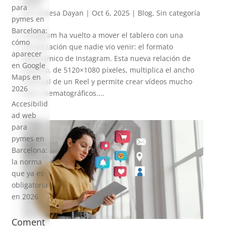
2025
para
por
Vanesa Dayan
|
Oct 6, 2025
|
Blog
,
Sin categoría
pymes en
Barcelona:
Instagram ha vuelto a mover el tablero con una
cómo
actualización que nadie vio venir: el formato
aparecer
panorámico de Instagram. Esta nueva relación de
en Google
aspecto, de 5120×1080 píxeles, multiplica el ancho
Maps en
habitual de un Reel y permite crear vídeos mucho
2026
más cinematográficos....
Accesibilid
ad web
para
pymes en
Barcelona:
la norma
que ya es
obligatoria
en 2026
Coment