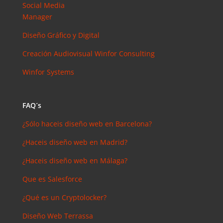
arios
Social Media
reciente
Manager
s
Diseño Gráfico y Digital
Joal
Mcgregor
Creación Audiovisual
Winfor Consulting
en
Winfor Systems
SEMrush:
¿Qué es? y
¿para qué
FAQ´s
sirve?
Iker
en
¿Sólo haceis diseño web en Barcelona?
Master en
¿Haceis diseño web en Madrid?
SEO: Tipos
y precios
¿Haceis diseño web en Málaga?
Antonio
Que es Salesforce
Bocaranda
en
¿Qué es un Cryptolocker?
¿Debería
Diseño Web Terrassa
invertir en