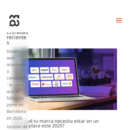
+34 93 274 14 19
info@miralldigital.com
Entradas
reciente
s
Diseño
web
orientado
a
conversión
: la clave
que le
falta a tu
pyme en
Barcelona
en 2026
¿Por qué tu marca necesita estar en un
marketplace este 2025?
Gestión de