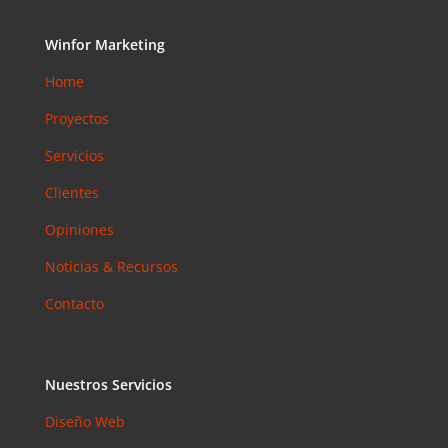
Accesibilid
ad web
Winfor Marketing
para
Home
pymes en
Barcelona:
Proyectos
la norma
que ya es
Servicios
obligatoria
Clientes
en 2026
Email
Opiniones
Marketing
Noticias & Recursos
en 2026:
Por Qué
Contacto
Sigue
Siendo el
Canal con
Nuestros Servicios
Mejor ROI
Diseño Web
Coment