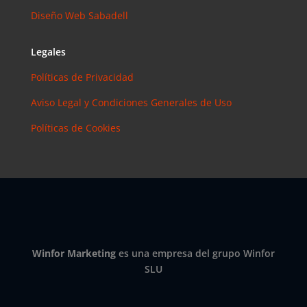
Instagram?
Diseño Web Sabadell
Las claves
para saber
Legales
cuánto y
cómo
Políticas de Privacidad
invertir en
esta red
Aviso Legal y Condiciones Generales de Uso
social
Políticas de Cookies
eric
en
¿Debería
invertir en
Instagram?
Las claves
para saber
cuánto y
cómo
Winfor Marketing
es una empresa del grupo Winfor
invertir en
SLU
esta red
social