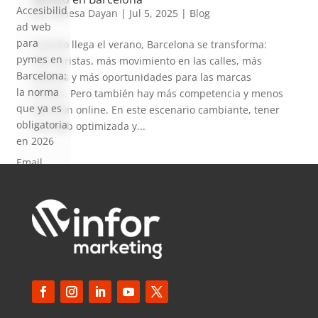
Accesibilid
por
Vanesa Dayan
|
Jul 5, 2025
|
Blog
ad web
para
Cuando llega el verano, Barcelona se transforma:
pymes en
más turistas, más movimiento en las calles, más
Barcelona:
eventos y más oportunidades para las marcas
la norma
locales. Pero también hay más competencia y menos
que ya es
atención online. En este escenario cambiante, tener
obligatoria
una web optimizada y...
en 2026
Email
Marketing
en 2026:
Por Qué
Sigue
Siendo el
Canal con
Mejor ROI
Coment