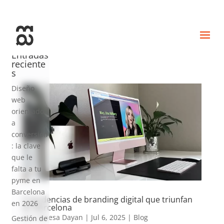
+34 93 274 14 19
info@miralldigital.com
Entradas
reciente
s
Diseño
web
orientado
a
conversión
: la clave
que le
falta a tu
pyme en
Barcelona
5 tendencias de branding digital que triunfan
en 2026
en Barcelona
por
Vanesa Dayan
|
Jul 6, 2025
|
Blog
Gestión de