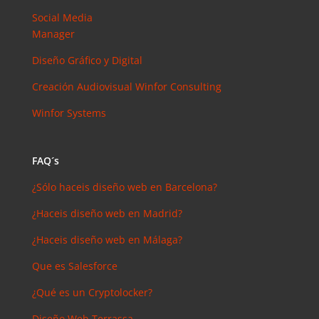
Instagram?
Social Media
Las claves
Manager
para saber
cuánto y
Diseño Gráfico y Digital
cómo
Creación Audiovisual
Winfor Consulting
invertir en
esta red
Winfor Systems
social
eric
en
¿Debería
FAQ´s
invertir en
¿Sólo haceis diseño web en Barcelona?
Instagram?
Las claves
¿Haceis diseño web en Madrid?
para saber
¿Haceis diseño web en Málaga?
cuánto y
cómo
Que es Salesforce
invertir en
esta red
¿Qué es un Cryptolocker?
social
Diseño Web Terrassa