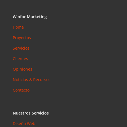
arios
reciente
s
Winfor Marketing
Joal
Home
Mcgregor
en
Proyectos
SEMrush:
¿Qué es? y
Servicios
¿para qué
Clientes
sirve?
Opiniones
Iker
en
Master en
Noticias & Recursos
SEO: Tipos
y precios
Contacto
Antonio
Bocaranda
en
Nuestros Servicios
¿Debería
invertir en
Diseño Web