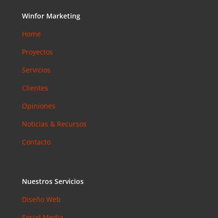
Accesibilid
Winfor Marketing
ad web
para
Home
pymes en
Proyectos
Barcelona:
la norma
Servicios
que ya es
obligatoria
Clientes
en 2026
Opiniones
Email
Marketing
Noticias & Recursos
en 2026:
Contacto
Por Qué
Sigue
Siendo el
Canal con
Nuestros Servicios
Mejor ROI
Diseño Web
Coment
Social Media