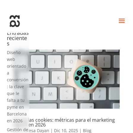
+34 93 274 14 19
info@miralldigital.com
Entradas
reciente
s
Diseño
web
orientado
a
conversión
: la clave
que le
falta a tu
pyme en
Barcelona
Fin de las cookies: métricas para el marketing
en 2026
digital en 2026
Gestión de
por
Vanesa Dayan
|
Dic 10, 2025
|
Blog