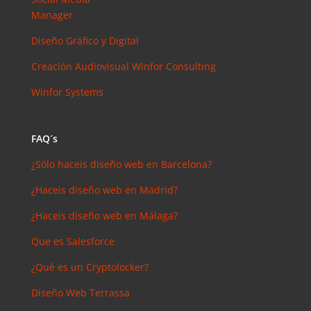
arios
Manager
reciente
s
Diseño Gráfico y Digital
Joal
Creación Audiovisual
Winfor Consulting
Mcgregor
en
Winfor Systems
SEMrush:
¿Qué es? y
¿para qué
FAQ´s
sirve?
¿Sólo haceis diseño web en Barcelona?
Iker
en
Master en
¿Haceis diseño web en Madrid?
SEO: Tipos
¿Haceis diseño web en Málaga?
y precios
Antonio
Que es Salesforce
Bocaranda
¿Qué es un Cryptolocker?
en
¿Debería
Diseño Web Terrassa
invertir en