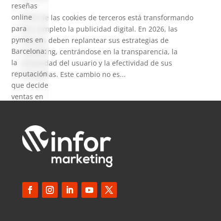
reseñas
online
El fin de las cookies de terceros está transformando
para
por completo la publicidad digital. En 2026, las
pymes en
marcas deben replantear sus estrategias de
Barcelona:
marketing, centrándose en la transparencia, la
la
privacidad del usuario y la efectividad de sus
reputación
campañas. Este cambio no es...
que decide
ventas en
2026
SEO local
para
pymes en
Barcelona:
cómo
aparecer
en Google
Maps en
2026