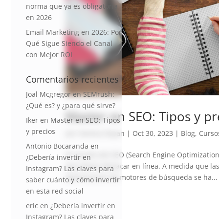
norma que ya es obligatoria
en 2026
Email Marketing en 2026: Por
Qué Sigue Siendo el Canal
con Mejor ROI
Comentarios recientes
Joal Mcgregor
en
SEMrush:
¿Qué es? y ¿para qué sirve?
Master en SEO: Tipos y pr
Iker
en
Master en SEO: Tipos
y precios
por
Vanesa Dayan
|
Oct 30, 2023
|
Blog
,
Curso
Antonio Bocaranda
en
El mundo del SEO (Search Engine Optimization
¿Debería invertir en
que desee destacar en línea. A medida que las
Instagram? Las claves para
optimización de motores de búsqueda se ha...
saber cuánto y cómo invertir
en esta red social
eric
en
¿Debería invertir en
Instagram? Las claves para