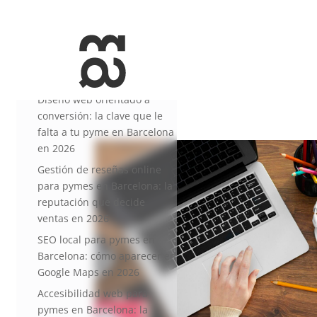
+34 93 274 14 19
info@miralldigital.com
Entradas recientes
Diseño web orientado a
conversión: la clave que le
falta a tu pyme en Barcelona
en 2026
Gestión de reseñas online
para pymes en Barcelona: la
reputación que decide
ventas en 2026
SEO local para pymes en
Barcelona: cómo aparecer en
Google Maps en 2026
Accesibilidad web para
pymes en Barcelona: la