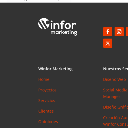
saber cuánto y cómo invertir
en esta red social
Elias
en
¿Debería invertir en
Instagram? Las claves para
saber cuánto y cómo invertir
en esta red social
Winfor Marketing
Nuestros Ser
Home
Diseño Web
Proyectos
Social Media
Manager
Servicios
Diseño Gráfic
Clientes
Creación Aud
Opiniones
Winfor Consu