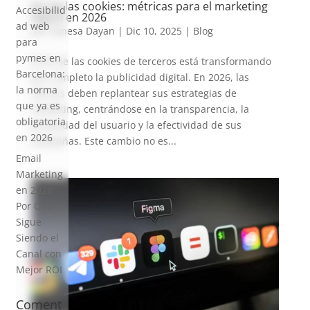
Fin de las cookies: métricas para el marketing
Accesibilid
digital en 2026
ad web
por
Vanesa Dayan
|
Dic 10, 2025
|
Blog
para
pymes en
El fin de las cookies de terceros está transformando
Barcelona:
por completo la publicidad digital. En 2026, las
la norma
marcas deben replantear sus estrategias de
que ya es
marketing, centrándose en la transparencia, la
obligatoria
privacidad del usuario y la efectividad de sus
en 2026
campañas. Este cambio no es...
Email
Marketing
en 2026:
Por Qué
Sigue
Siendo el
Canal con
Mejor ROI
Coment