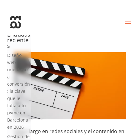
+34 93 274 14 19
info@miralldigital.com
Entradas
reciente
s
Diseño
web
orientado
a
conversión
: la clave
que le
falta a tu
pyme en
Barcelona
en 2026
Vídeo largo en redes sociales y el contenido en
2026
Gestión de