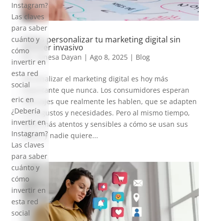
Instagram?
Las claves
para saber
Cómo personalizar tu marketing digital sin
cuánto y
parecer invasivo
cómo
por
Vanesa Dayan
|
Ago 8, 2025
|
Blog
invertir en
esta red
Personalizar el marketing digital es hoy más
social
importante que nunca. Los consumidores esperan
eric
en
mensajes que realmente les hablen, que se adapten
¿Debería
a sus gustos y necesidades. Pero al mismo tiempo,
invertir en
están más atentos y sensibles a cómo se usan sus
Instagram?
datos, y nadie quiere...
Las claves
para saber
cuánto y
cómo
invertir en
esta red
social