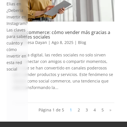
Elias
en
¿Debería
invertir en
Instagram?
Las claves
Social commerce: cómo vender más gracias a
las redes sociales
para saber
por
Vanesa Dayan
|
Ago 8, 2025
|
Blog
cuánto y
cómo
En la era digital, las redes sociales no solo sirven
invertir en
para conectar con amigos o compartir momentos,
esta red
sino que se han convertido en canales poderosos
social
para vender productos y servicios. Este fenómeno se
conoce como social commerce, una tendencia que
está transformando la...
Página 1 de 5
1
2
3
4
5
»