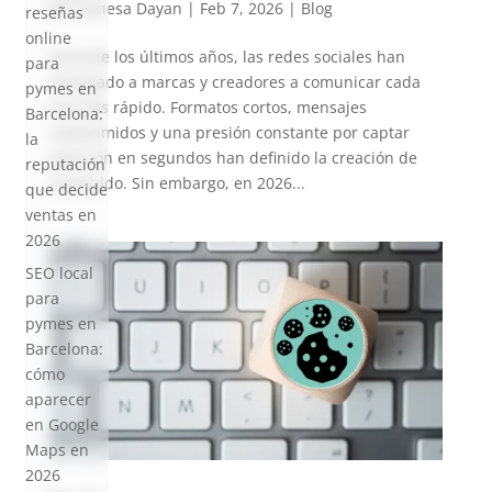
por
Vanesa Dayan
|
Feb 7, 2026
|
Blog
reseñas
online
Durante los últimos años, las redes sociales han
para
empujado a marcas y creadores a comunicar cada
pymes en
vez más rápido. Formatos cortos, mensajes
Barcelona:
comprimidos y una presión constante por captar
la
atención en segundos han definido la creación de
reputación
contenido. Sin embargo, en 2026...
que decide
ventas en
2026
SEO local
para
pymes en
Barcelona:
cómo
aparecer
en Google
Maps en
2026