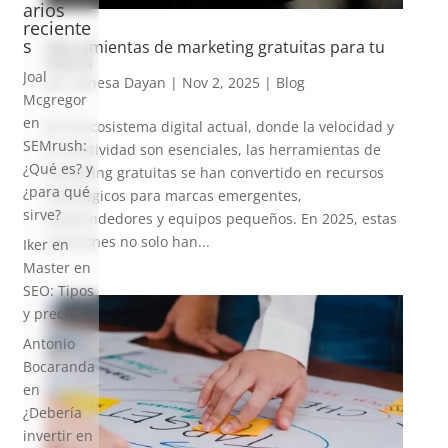
arios
reciente
s
Herramientas de marketing gratuitas para tu
marca
Joal
por
Vanesa Dayan
|
Nov 2, 2025
|
Blog
Mcgregor
en
En el ecosistema digital actual, donde la velocidad y
SEMrush:
la creatividad son esenciales, las herramientas de
¿Qué es? y
marketing gratuitas se han convertido en recursos
¿para qué
estratégicos para marcas emergentes,
sirve?
emprendedores y equipos pequeños. En 2025, estas
soluciones no solo han...
Iker
en
Master en
SEO: Tipos
y precios
Antonio
Bocaranda
en
¿Debería
invertir en