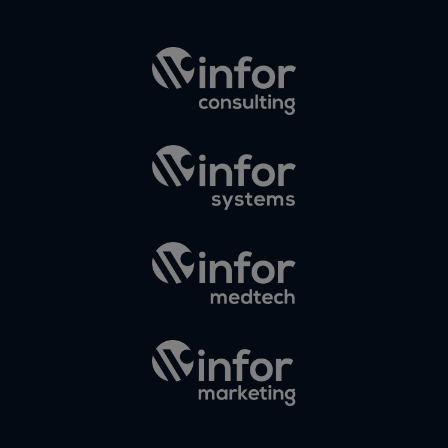
Elias
en
¿Debería
invertir en
Instagram?
Las claves
para saber
cuánto y
cómo
invertir en
esta red
social