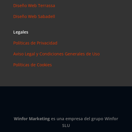
Instagram?
Diseño Web Terrassa
Las claves
Diseño Web Sabadell
para saber
cuánto y
cómo
Legales
invertir en
Políticas de Privacidad
esta red
social
Aviso Legal y Condiciones Generales de Uso
eric
en
Políticas de Cookies
¿Debería
invertir en
Instagram?
Las claves
para saber
cuánto y
cómo
invertir en
Winfor Marketing
es una empresa del grupo Winfor
esta red
SLU
social