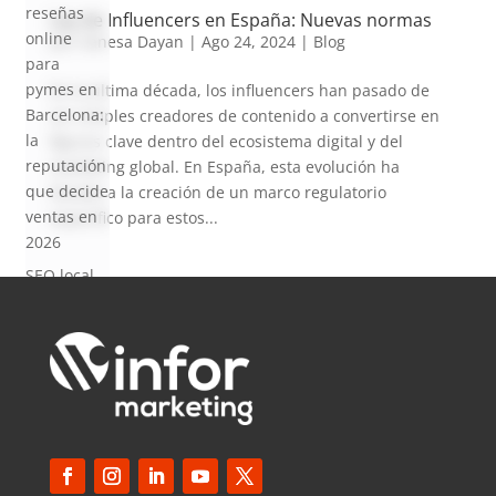
reseñas
Ley de Influencers en España: Nuevas normas
online
por
Vanesa Dayan
|
Ago 24, 2024
|
Blog
para
pymes en
En la última década, los influencers han pasado de
Barcelona:
ser simples creadores de contenido a convertirse en
la
figuras clave dentro del ecosistema digital y del
reputación
marketing global. En España, esta evolución ha
que decide
llevado a la creación de un marco regulatorio
ventas en
específico para estos...
2026
SEO local
para
pymes en
Barcelona:
cómo
aparecer
en Google
Maps en
2026