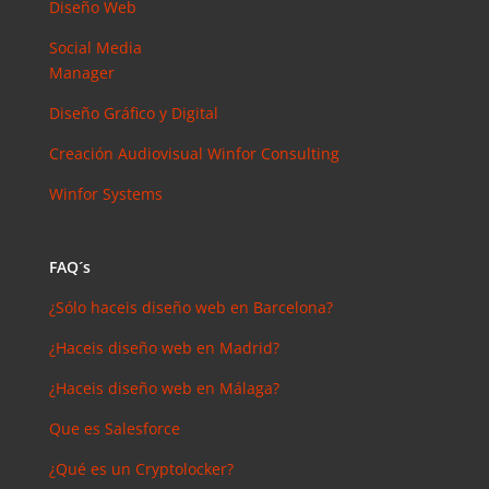
Diseño Web
arios
reciente
Social Media
s
Manager
Joal
Mcgregor
Diseño Gráfico y Digital
en
Creación Audiovisual
Winfor Consulting
SEMrush:
¿Qué es? y
Winfor Systems
¿para qué
sirve?
FAQ´s
Iker
en
Master en
¿Sólo haceis diseño web en Barcelona?
SEO: Tipos
y precios
¿Haceis diseño web en Madrid?
Antonio
¿Haceis diseño web en Málaga?
Bocaranda
en
Que es Salesforce
¿Debería
¿Qué es un Cryptolocker?
invertir en