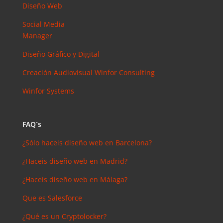
arios
Diseño Web
reciente
s
Social Media
Manager
Joal
Mcgregor
Diseño Gráfico y Digital
en
Creación Audiovisual
Winfor Consulting
SEMrush:
¿Qué es? y
Winfor Systems
¿para qué
sirve?
Iker
en
FAQ´s
Master en
¿Sólo haceis diseño web en Barcelona?
SEO: Tipos
y precios
¿Haceis diseño web en Madrid?
Antonio
¿Haceis diseño web en Málaga?
Bocaranda
en
Que es Salesforce
¿Debería
¿Qué es un Cryptolocker?
invertir en