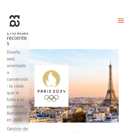
+34 93 274 14 19
info@miralldigital.com
Entradas
reciente
s
Diseño
web
orientado
a
conversión
: la clave
que le
falta a tu
pyme en
Barcelona
en 2026
Gestión de