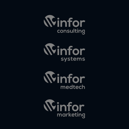
Elias
en
¿Debería
invertir en
Instagram?
Las claves
para saber
cuánto y
cómo
invertir en
esta red
social