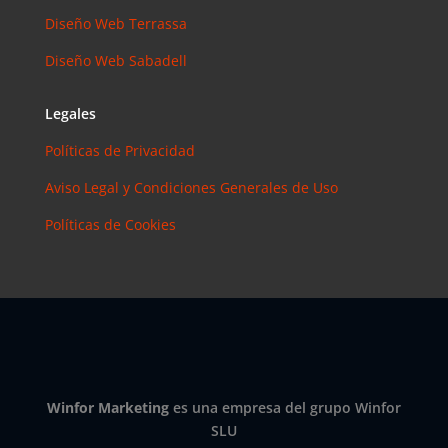
Instagram?
Diseño Web Terrassa
Las claves
para saber
Diseño Web Sabadell
cuánto y
cómo
Legales
invertir en
esta red
Políticas de Privacidad
social
Aviso Legal y Condiciones Generales de Uso
eric
en
Políticas de Cookies
¿Debería
invertir en
Instagram?
Las claves
para saber
cuánto y
cómo
invertir en
Winfor Marketing
es una empresa del grupo Winfor
esta red
SLU
social