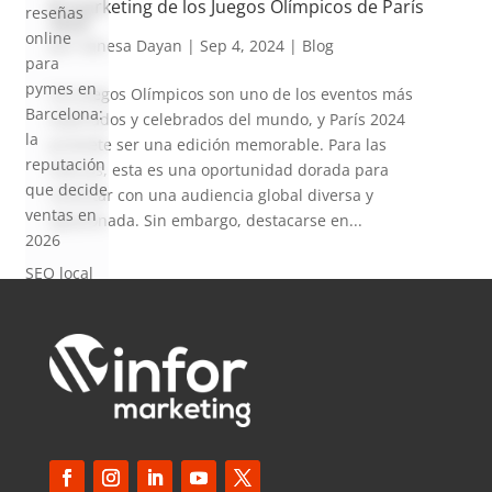
El marketing de los Juegos Olímpicos de París
reseñas
2024
online
por
Vanesa Dayan
|
Sep 4, 2024
|
Blog
para
pymes en
Los Juegos Olímpicos son uno de los eventos más
Barcelona:
esperados y celebrados del mundo, y París 2024
la
promete ser una edición memorable. Para las
reputación
marcas, esta es una oportunidad dorada para
que decide
conectar con una audiencia global diversa y
ventas en
apasionada. Sin embargo, destacarse en...
2026
SEO local
para
pymes en
Barcelona:
cómo
aparecer
en Google
Maps en
2026