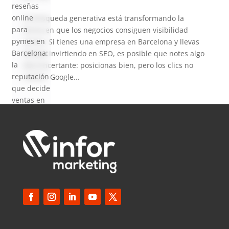
reseñas
online
La búsqueda generativa está transformando la
para
forma en que los negocios consiguen visibilidad
pymes en
online. Si tienes una empresa en Barcelona y llevas
Barcelona:
tiempo invirtiendo en SEO, es posible que notes algo
la
desconcertante: posicionas bien, pero los clics no
reputación
crecen. Google...
que decide
ventas en
2026
SEO local
para
pymes en
Barcelona:
cómo
aparecer
en Google
Maps en
2026