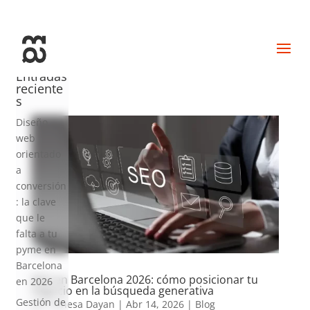
+34 93 274 14 19
info@miralldigital.com
Entradas
reciente
s
Diseño
web
orientado
a
conversión
: la clave
que le
falta a tu
pyme en
Barcelona
SEO en Barcelona 2026: cómo posicionar tu
en 2026
negocio en la búsqueda generativa
Gestión de
por
Vanesa Dayan
|
Abr 14, 2026
|
Blog