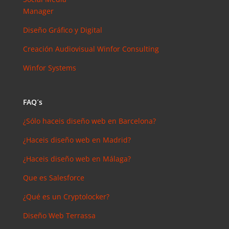
arios
Manager
reciente
s
Diseño Gráfico y Digital
Joal
Creación Audiovisual
Winfor Consulting
Mcgregor
en
Winfor Systems
SEMrush:
¿Qué es? y
¿para qué
FAQ´s
sirve?
¿Sólo haceis diseño web en Barcelona?
Iker
en
Master en
¿Haceis diseño web en Madrid?
SEO: Tipos
¿Haceis diseño web en Málaga?
y precios
Antonio
Que es Salesforce
Bocaranda
¿Qué es un Cryptolocker?
en
¿Debería
Diseño Web Terrassa
invertir en