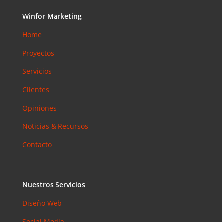
Accesibilid
Winfor Marketing
ad web
para
Home
pymes en
Proyectos
Barcelona:
la norma
Servicios
que ya es
obligatoria
Clientes
en 2026
Opiniones
Email
Marketing
Noticias & Recursos
en 2026:
Contacto
Por Qué
Sigue
Siendo el
Canal con
Nuestros Servicios
Mejor ROI
Diseño Web
Coment
Social Media