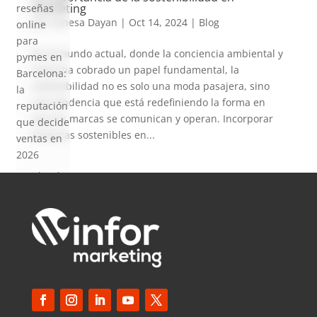
marketing
reseñas
por
Vanesa Dayan
|
Oct 14, 2024
|
Blog
online
para
En el mundo actual, donde la conciencia ambiental y
pymes en
social ha cobrado un papel fundamental, la
Barcelona:
sostenibilidad no es solo una moda pasajera, sino
la
una tendencia que está redefiniendo la forma en
reputación
que las marcas se comunican y operan. Incorporar
que decide
prácticas sostenibles en...
ventas en
2026
SEO local
para
pymes en
Barcelona:
cómo
aparecer
en Google
Maps en
2026