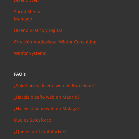
Diseño Web
arios
reciente
Social Media
s
Manager
Joal
Diseño Gráfico y Digital
Mcgregor
en
Creación Audiovisual
Winfor Consulting
SEMrush:
¿Qué es? y
Winfor Systems
¿para qué
sirve?
FAQ´s
Iker
en
Master en
¿Sólo haceis diseño web en Barcelona?
SEO: Tipos
¿Haceis diseño web en Madrid?
y precios
Antonio
¿Haceis diseño web en Málaga?
Bocaranda
Que es Salesforce
en
¿Debería
¿Qué es un Cryptolocker?
invertir en