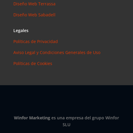
Instagram?
Diseño Web Terrassa
Las claves
Diseño Web Sabadell
para saber
cuánto y
cómo
Legales
invertir en
Políticas de Privacidad
esta red
social
Aviso Legal y Condiciones Generales de Uso
eric
en
Políticas de Cookies
¿Debería
invertir en
Instagram?
Las claves
para saber
cuánto y
cómo
invertir en
Winfor Marketing
es una empresa del grupo Winfor
esta red
SLU
social