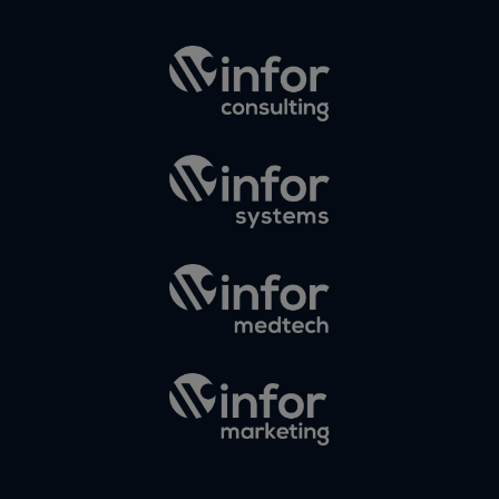
Elias
en
¿Debería
invertir en
Instagram?
Las claves
para saber
cuánto y
cómo
invertir en
esta red
social