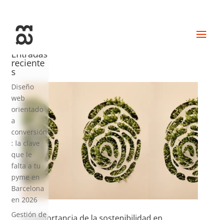
+34 93 274 14 19
info@miralldigital.com
Entradas
reciente
s
Diseño
web
orientado
a
conversión
: la clave
que le
falta a tu
pyme en
Barcelona
en 2026
Gestión de
La importancia de la sostenibilidad en