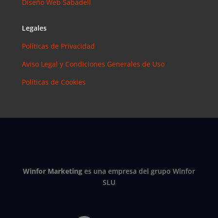
Diseño Web Sabadell
Instagram?
Las claves
para saber
Legales
cuánto y
Políticas de Privacidad
cómo
invertir en
Aviso Legal y Condiciones Generales de Uso
esta red
Políticas de Cookies
social
eric
en
¿Debería
invertir en
Instagram?
Las claves
para saber
cuánto y
Winfor Marketing
es una empresa del grupo Winfor
cómo
SLU
invertir en
esta red
social