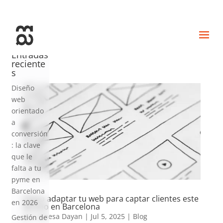
+34 93 274 14 19
info@miralldigital.com
Entradas
reciente
s
Diseño
web
orientado
a
conversión
: la clave
que le
falta a tu
pyme en
Barcelona
Cómo adaptar tu web para captar clientes este
en 2026
verano en Barcelona
por
Vanesa Dayan
|
Jul 5, 2025
|
Blog
Gestión de