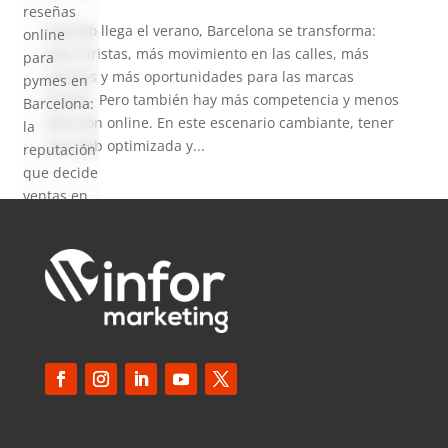
reseñas
Cuando llega el verano, Barcelona se transforma:
online
más turistas, más movimiento en las calles, más
para
eventos y más oportunidades para las marcas
pymes en
locales. Pero también hay más competencia y menos
Barcelona:
atención online. En este escenario cambiante, tener
la
una web optimizada y...
reputación
que decide
ventas en
2026
SEO local
para
pymes en
Barcelona:
cómo
aparecer
en Google
Maps en
2026