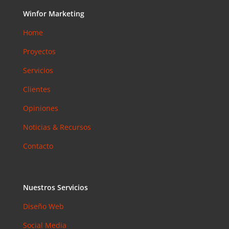
Accesibilid
Winfor Marketing
ad web
para
Home
pymes en
Proyectos
Barcelona:
la norma
Servicios
que ya es
Clientes
obligatoria
en 2026
Opiniones
Email
Noticias & Recursos
Marketing
en 2026:
Contacto
Por Qué
Sigue
Siendo el
Canal con
Nuestros Servicios
Mejor ROI
Diseño Web
Coment
Social Media