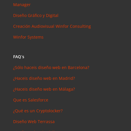
arios
Manager
reciente
s
Diseño Gráfico y Digital
Joal
Creación Audiovisual
Winfor Consulting
Mcgregor
en
Winfor Systems
SEMrush:
¿Qué es? y
¿para qué
FAQ´s
sirve?
¿Sólo haceis diseño web en Barcelona?
Iker
en
Master en
¿Haceis diseño web en Madrid?
SEO: Tipos
¿Haceis diseño web en Málaga?
y precios
Que es Salesforce
Antonio
Bocaranda
¿Qué es un Cryptolocker?
en
¿Debería
Diseño Web Terrassa
invertir en