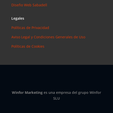
Instagram?
Diseño Web Sabadell
Las claves
para saber
Legales
cuánto y
cómo
Políticas de Privacidad
invertir en
Aviso Legal y Condiciones Generales de Uso
esta red
social
Políticas de Cookies
eric
en
¿Debería
invertir en
Instagram?
Las claves
para saber
cuánto y
cómo
Winfor Marketing
es una empresa del grupo Winfor
invertir en
SLU
esta red
social