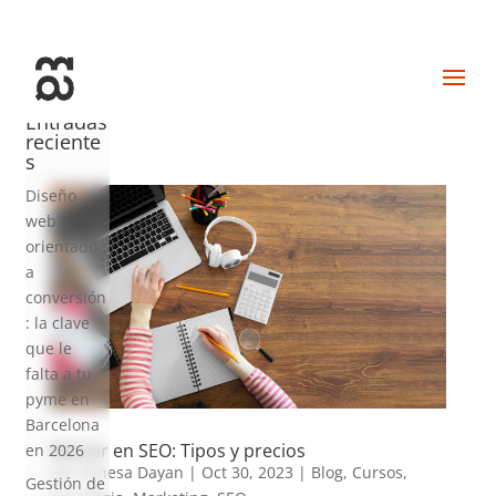
+34 93 274 14 19
info@miralldigital.com
Entradas
reciente
s
Diseño
web
orientado
a
conversión
: la clave
que le
falta a tu
pyme en
Barcelona
Master en SEO: Tipos y precios
en 2026
por
Vanesa Dayan
|
Oct 30, 2023
|
Blog
,
Cursos
,
Gestión de