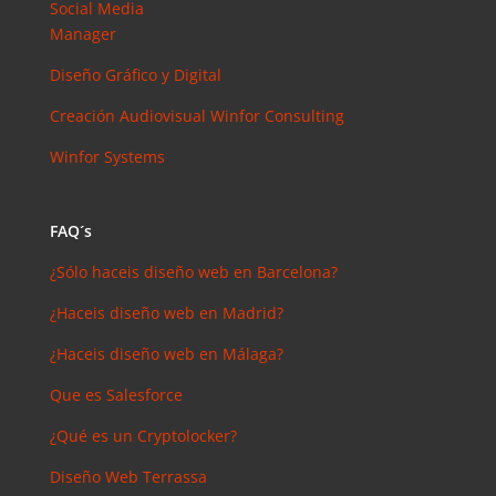
Social Media
arios
reciente
Manager
s
Diseño Gráfico y Digital
Joal
Mcgregor
Creación Audiovisual
Winfor Consulting
en
Winfor Systems
SEMrush:
¿Qué es? y
¿para qué
FAQ´s
sirve?
Iker
en
¿Sólo haceis diseño web en Barcelona?
Master en
¿Haceis diseño web en Madrid?
SEO: Tipos
y precios
¿Haceis diseño web en Málaga?
Antonio
Que es Salesforce
Bocaranda
en
¿Qué es un Cryptolocker?
¿Debería
Diseño Web Terrassa
invertir en