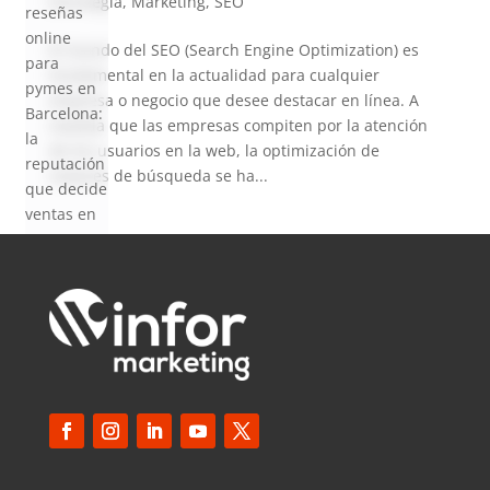
Estratègia
,
Marketing
,
SEO
reseñas
online
El mundo del SEO (Search Engine Optimization) es
para
fundamental en la actualidad para cualquier
pymes en
empresa o negocio que desee destacar en línea. A
Barcelona:
medida que las empresas compiten por la atención
la
de los usuarios en la web, la optimización de
reputación
motores de búsqueda se ha...
que decide
ventas en
2026
SEO local
para
pymes en
Barcelona:
cómo
aparecer
en Google
Maps en
2026