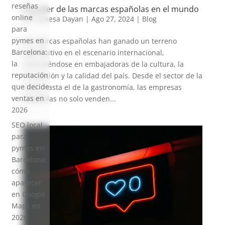
reseñas
El poder de las marcas españolas en el mundo
online
por
Vanesa Dayan
|
Ago 27, 2024
|
Blog
para
pymes en
Las marcas españolas han ganado un terreno
Barcelona:
significativo en el escenario internacional,
la
convirtiéndose en embajadoras de la cultura, la
reputación
innovación y la calidad del país. Desde el sector de la
que decide
moda hasta el de la gastronomía, las empresas
ventas en
españolas no solo venden...
2026
SEO local
para
pymes en
Barcelona:
cómo
aparecer
en Google
Maps en
2026