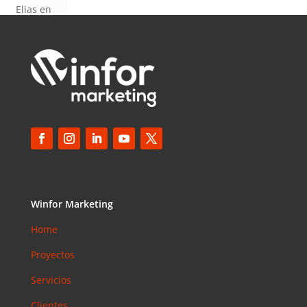
Elias
en
¿Debería
invertir en
Instagram?
Las claves
para saber
cuánto y
cómo
invertir en
esta red
social
Winfor Marketing
Home
Proyectos
Servicios
Clientes