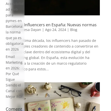
Accesibilid
ad web
para
pymes en
Ley de Influencers en España: Nuevas normas
Barcelona:
por
Vanesa Dayan
|
Ago 24, 2024
|
Blog
la norma
que ya es
En la última década, los influencers han pasado de
obligatoria
ser simples creadores de contenido a convertirse en
en 2026
figuras clave dentro del ecosistema digital y del
Email
marketing global. En España, esta evolución ha
Marketing
llevado a la creación de un marco regulatorio
en 2026:
específico para estos...
Por Qué
Sigue
Siendo el
Canal con
Mejor ROI
Coment