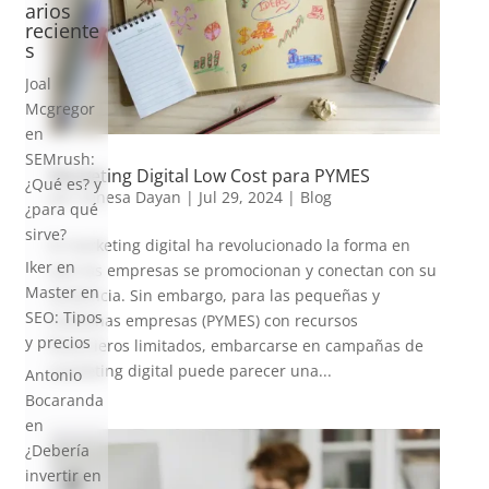
arios
reciente
s
Joal
Mcgregor
en
SEMrush:
Marketing Digital Low Cost para PYMES
¿Qué es? y
por
Vanesa Dayan
|
Jul 29, 2024
|
Blog
¿para qué
sirve?
El marketing digital ha revolucionado la forma en
Iker
en
que las empresas se promocionan y conectan con su
Master en
audiencia. Sin embargo, para las pequeñas y
SEO: Tipos
medianas empresas (PYMES) con recursos
y precios
financieros limitados, embarcarse en campañas de
marketing digital puede parecer una...
Antonio
Bocaranda
en
¿Debería
invertir en