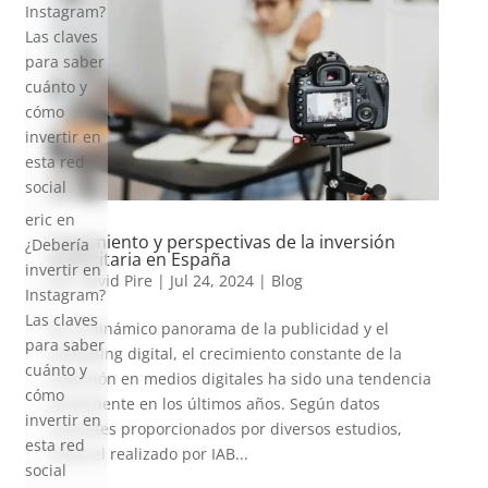
Instagram?
Las claves
para saber
cuánto y
cómo
invertir en
esta red
social
eric
en
Crecimiento y perspectivas de la inversión
¿Debería
publicitaria en España
invertir en
por
David Pire
|
Jul 24, 2024
|
Blog
Instagram?
Las claves
En el dinámico panorama de la publicidad y el
para saber
marketing digital, el crecimiento constante de la
cuánto y
inversión en medios digitales ha sido una tendencia
cómo
prominente en los últimos años. Según datos
invertir en
recientes proporcionados por diversos estudios,
esta red
como el realizado por IAB...
social