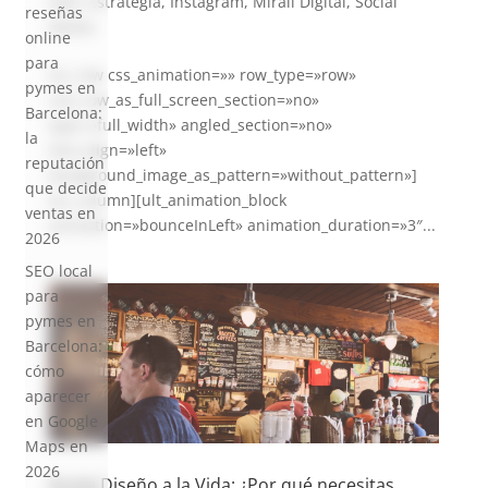
web
,
Estratègia
,
Instagram
,
Mirall Digital
,
Social
reseñas
Media
online
para
[vc_row css_animation=»» row_type=»row»
pymes en
use_row_as_full_screen_section=»no»
Barcelona:
type=»full_width» angled_section=»no»
la
text_align=»left»
reputación
background_image_as_pattern=»without_pattern»]
que decide
[vc_column][ult_animation_block
ventas en
animation=»bounceInLeft» animation_duration=»3″...
2026
SEO local
para
pymes en
Barcelona:
cómo
aparecer
en Google
Maps en
2026
Ponle Diseño a la Vida: ¿Por qué necesitas