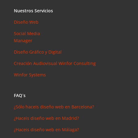
Instagram?
Las claves
Nuestros Servicios
para saber
Diseño Web
cuánto y
cómo
Social Media
invertir en
Manager
esta red
Diseño Gráfico y Digital
social
eric
en
Creación Audiovisual
Winfor Consulting
¿Debería
Winfor Systems
invertir en
Instagram?
Las claves
FAQ´s
para saber
cuánto y
¿Sólo haceis diseño web en Barcelona?
cómo
¿Haceis diseño web en Madrid?
invertir en
esta red
¿Haceis diseño web en Málaga?
social