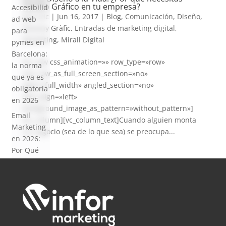
Diseño Gráfico en tu empresa?
Accesibilid
por
eric
|
Jun 16, 2017
|
Blog
,
Comunicación
,
Diseño
,
ad web
Disseny Gràfic
,
Entradas de marketing digital
,
para
Marketing
,
Mirall Digital
pymes en
Barcelona:
[vc_row css_animation=»» row_type=»row»
la norma
use_row_as_full_screen_section=»no»
que ya es
type=»full_width» angled_section=»no»
obligatoria
text_align=»left»
en 2026
background_image_as_pattern=»without_pattern»]
Email
[vc_column][vc_column_text]Cuando alguien monta
Marketing
un negocio (sea de lo que sea) se preocupa...
en 2026:
Por Qué
Sigue
Siendo el
Canal con
Mejor ROI
Coment