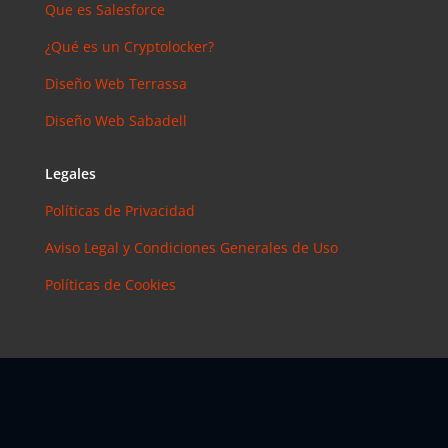
Que es Salesforce
Elias
en
¿Debería
¿Qué es un Cryptolocker?
invertir en
Instagram?
Diseño Web Terrassa
Las claves
Diseño Web Sabadell
para saber
cuánto y
Legales
cómo
invertir en
Políticas de Privacidad
esta red
social
Aviso Legal y Condiciones Generales de Uso
Políticas de Cookies