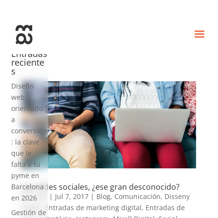
+34 93 274 14 19
info@miralldigital.com
Entradas
reciente
s
Diseño
web
orientado
a
conversión
: la clave
que le
falta a tu
pyme en
Las redes sociales, ¿ese gran desconocido?
Barcelona
por
eric
|
Jul 7, 2017
|
Blog
,
Comunicación
,
Disseny
en 2026
Gràfic
,
Entradas de marketing digital
,
Entradas de
Gestión de