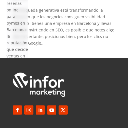
reseñas
online
La búsqueda generativa está transformando la
para
forma en que los negocios consiguen visibilidad
pymes en
online. Si tienes una empresa en Barcelona y llevas
Barcelona:
tiempo invirtiendo en SEO, es posible que notes algo
la
desconcertante: posicionas bien, pero los clics no
reputación
crecen. Google...
que decide
ventas en
2026
SEO local
para
pymes en
Barcelona:
cómo
aparecer
en Google
Maps en
2026