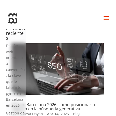
+34 93 274 14 19
info@miralldigital.com
Entradas
reciente
s
Diseño
web
orientado
a
conversión
: la clave
que le
falta a tu
pyme en
Barcelona
SEO en Barcelona 2026: cómo posicionar tu
en 2026
negocio en la búsqueda generativa
Gestión de
por
Vanesa Dayan
|
Abr 14, 2026
|
Blog