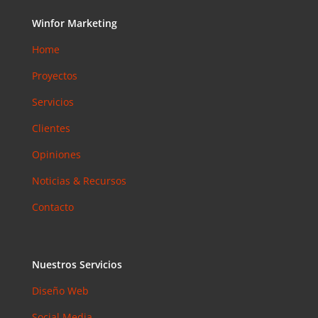
Accesibilid
Winfor Marketing
ad web
para
Home
pymes en
Proyectos
Barcelona:
la norma
Servicios
que ya es
obligatoria
Clientes
en 2026
Opiniones
Email
Marketing
Noticias & Recursos
en 2026:
Contacto
Por Qué
Sigue
Siendo el
Canal con
Nuestros Servicios
Mejor ROI
Diseño Web
Coment
Social Media