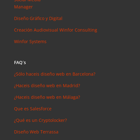
arios
Manager
reciente
s
Diseño Gráfico y Digital
Joal
Creación Audiovisual
Winfor Consulting
Mcgregor
en
Winfor Systems
SEMrush:
¿Qué es? y
¿para qué
FAQ´s
sirve?
¿Sólo haceis diseño web en Barcelona?
Iker
en
Master en
¿Haceis diseño web en Madrid?
SEO: Tipos
¿Haceis diseño web en Málaga?
y precios
Antonio
Que es Salesforce
Bocaranda
¿Qué es un Cryptolocker?
en
¿Debería
Diseño Web Terrassa
invertir en