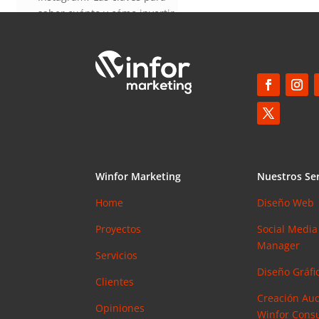
saber cuánto y cómo invertir
en esta red social
Elias
en
¿Debería invertir en
Instagram? Las claves para
saber cuánto y cómo invertir
en esta red social
Winfor Marketing
Nuestros Ser
Home
Diseño Web
Proyectos
Social Media
Manager
Servicios
Diseño Gráfic
Clientes
Creación Aud
Opiniones
Winfor Consu