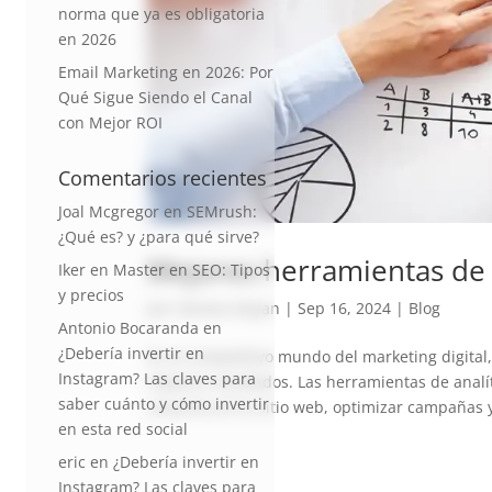
norma que ya es obligatoria
en 2026
Email Marketing en 2026: Por
Qué Sigue Siendo el Canal
con Mejor ROI
Comentarios recientes
Joal Mcgregor
en
SEMrush:
¿Qué es? y ¿para qué sirve?
Mejores herramientas de 
Iker
en
Master en SEO: Tipos
y precios
por
Vanesa Dayan
|
Sep 16, 2024
|
Blog
Antonio Bocaranda
en
¿Debería invertir en
En el competitivo mundo del marketing digita
Instagram? Las claves para
mejores resultados. Las herramientas de anal
saber cuánto y cómo invertir
usuarios en tu sitio web, optimizar campañas y
en esta red social
eric
en
¿Debería invertir en
Instagram? Las claves para