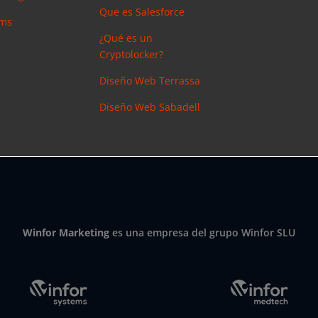
Que es Salesforce
ems
¿Qué es un
Cryptolocker?
Diseño Web Terrassa
Diseño Web Sabadell
Winfor Marketing
es una empresa del grupo Winfor SLU