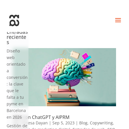
+34 93 274 14 19
info@miralldigital.com
Entradas
reciente
s
Diseño
web
orientado
a
conversión
: la clave
que le
falta a tu
pyme en
Barcelona
SEO con ChatGPT y AIPRM
en 2026
por
Vanesa Dayan
|
Sep 5, 2023
|
Blog
,
Copywriting
,
Gestión de