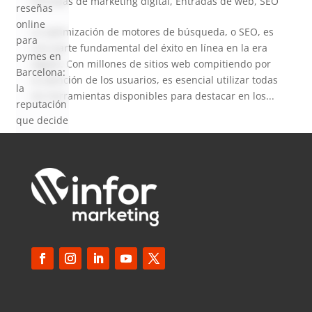
Entradas de marketing digital
,
Entradas de web
,
SEO
reseñas
online
La optimización de motores de búsqueda, o SEO, es
para
una parte fundamental del éxito en línea en la era
pymes en
digital. Con millones de sitios web compitiendo por
Barcelona:
la atención de los usuarios, es esencial utilizar todas
la
las herramientas disponibles para destacar en los...
reputación
que decide
ventas en
2026
SEO local
para
pymes en
Barcelona:
cómo
aparecer
en Google
Maps en
2026