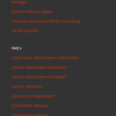
Manager
arios
reciente
s
Diseño Gráfico y Digital
Joal
Creación Audiovisual
Winfor Consulting
Mcgregor
Winfor Systems
en
SEMrush:
¿Qué es? y
FAQ´s
¿para qué
sirve?
¿Sólo haceis diseño web en Barcelona?
Iker
en
¿Haceis diseño web en Madrid?
Master en
SEO: Tipos
¿Haceis diseño web en Málaga?
y precios
Que es Salesforce
Antonio
Bocaranda
¿Qué es un Cryptolocker?
en
Diseño Web Terrassa
¿Debería
invertir en
Diseño Web Sabadell