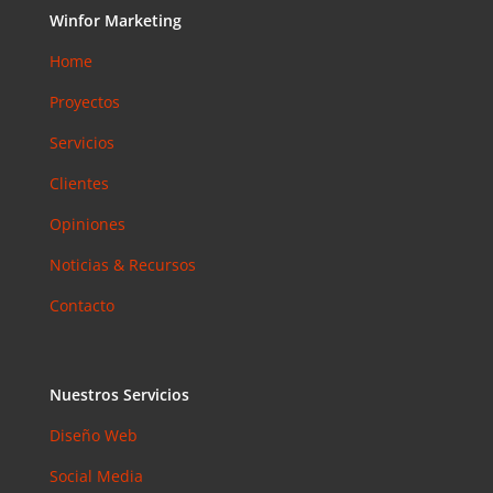
Accesibilid
Winfor Marketing
ad web
Home
para
pymes en
Proyectos
Barcelona:
Servicios
la norma
que ya es
Clientes
obligatoria
en 2026
Opiniones
Email
Noticias & Recursos
Marketing
en 2026:
Contacto
Por Qué
Sigue
Siendo el
Nuestros Servicios
Canal con
Mejor ROI
Diseño Web
Social Media
Coment