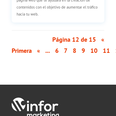
página web que te ayudarà en la creación de
contenidos con el objetivo de aumentar el tráfico
hacia tu web.
Página 12 de 15
«
Primera
«
...
6
7
8
9
10
11