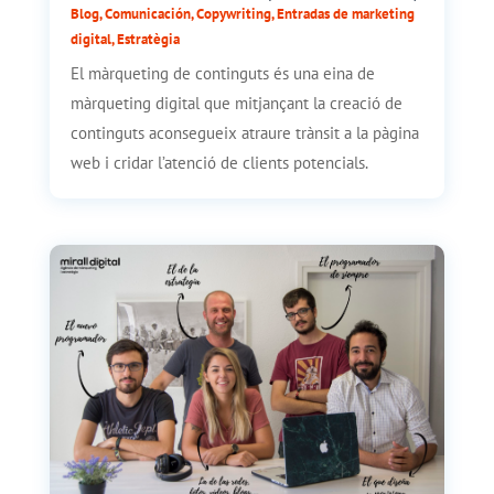
Blog
,
Comunicación
,
Copywriting
,
Entradas de marketing
digital
,
Estratègia
El màrqueting de continguts és una eina de
màrqueting digital que mitjançant la creació de
continguts aconsegueix atraure trànsit a la pàgina
web i cridar l’atenció de clients potencials.