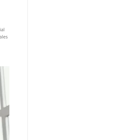
ial
ales