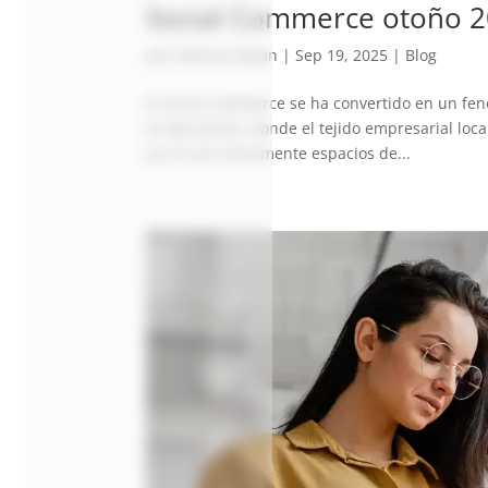
Social Commerce otoño 2
por
Vanesa Dayan
|
Sep 19, 2025
|
Blog
El social commerce se ha convertido en un fe
en Barcelona, donde el tejido empresarial loca
ya no son únicamente espacios de...