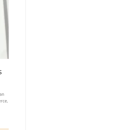
s
han
erce,