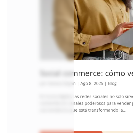
Social commerce: cómo ve
por
Vanesa Dayan
|
Ago 8, 2025
|
Blog
En la era digital, las redes sociales no solo 
convertido en canales poderosos para vender 
una tendencia que está transformando la...