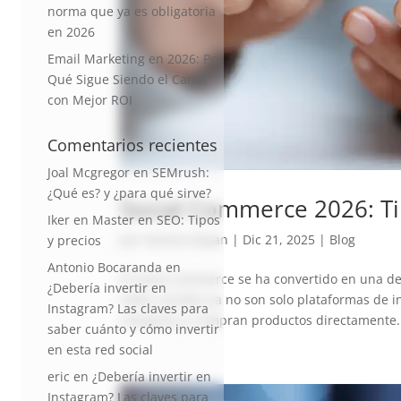
norma que ya es obligatoria
en 2026
Email Marketing en 2026: Por
Qué Sigue Siendo el Canal
con Mejor ROI
Comentarios recientes
Joal Mcgregor
en
SEMrush:
¿Qué es? y ¿para qué sirve?
Social Commerce 2026: Tik
Iker
en
Master en SEO: Tipos
por
Vanesa Dayan
|
Dic 21, 2025
|
Blog
y precios
Antonio Bocaranda
en
El social commerce se ha convertido en una de 
¿Debería invertir en
redes sociales ya no son solo plataformas de 
Instagram? Las claves para
comparan y compran productos directamente. T
saber cuánto y cómo invertir
en esta red social
eric
en
¿Debería invertir en
Instagram? Las claves para