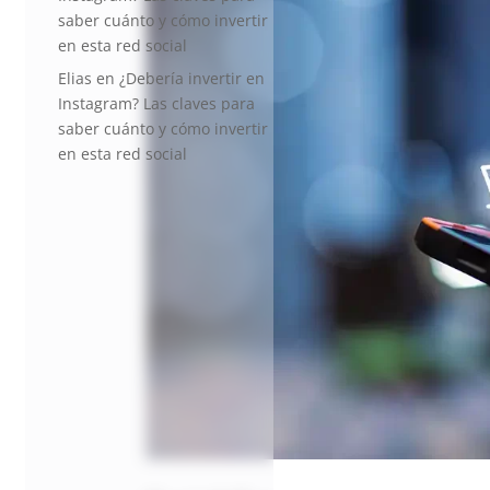
saber cuánto y cómo invertir
en esta red social
Elias
en
¿Debería invertir en
Instagram? Las claves para
saber cuánto y cómo invertir
en esta red social