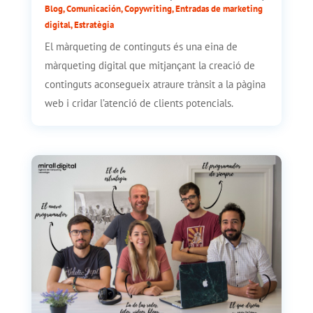
Blog
,
Comunicación
,
Copywriting
,
Entradas de marketing
digital
,
Estratègia
El màrqueting de continguts és una eina de
màrqueting digital que mitjançant la creació de
continguts aconsegueix atraure trànsit a la pàgina
web i cridar l’atenció de clients potencials.