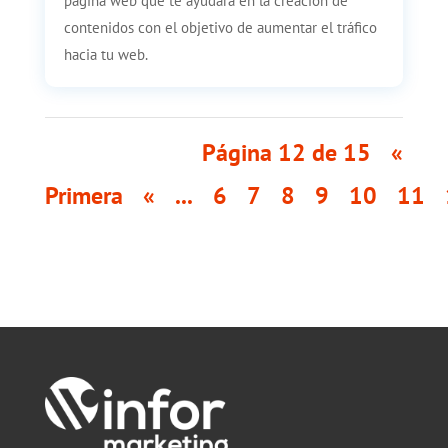
página web que te ayudarà en la creación de
contenidos con el objetivo de aumentar el tráfico
hacia tu web.
Página 12 de 15
«
Primera
«
...
6
7
8
9
10
11