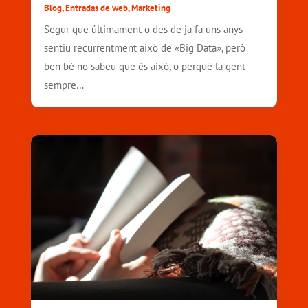
Blog
,
Entradas de web
,
Marketing
Segur que últimament o des de ja fa uns anys
sentiu recurrentment això de «Big Data», però
ben bé no sabeu que és això, o perquè la gent
sempre…